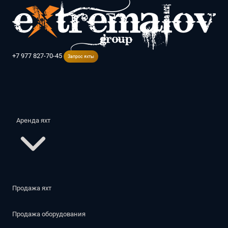
+7 977 827-70-45
Запрос яхты
Аренда яхт
Азия
Продажа яхт
Пхукет
Дубай
Турция
Продажа оборудования
Европа