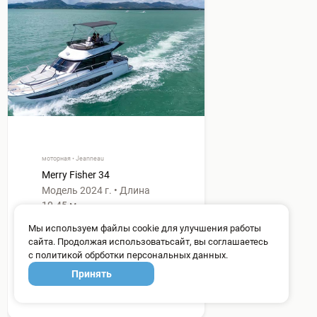
моторная • Jeanneau
Merry Fisher 34
Модель 2024 г. • Длина
10.45 м
Мы используем файлы cookie для улучшения работы
сайта. Продолжая использоватьсайт, вы соглашаетесь
8 гостей
с политикой обрботки персональных данных.
3 каюты
Принять
от 1.465€/4 часа
Подробнее →