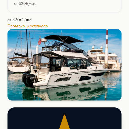
от 320€/час.
от
320€
/час
Проверить доступность