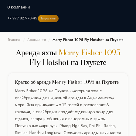
О компании
Греция
Индийском океане
+7 977 827-70-45
Запрос яхты
Афины
Миконос
Мальдивы
Москва
Санкт-Петербург
Сейшелы
Сочи
Испания
Ибица
Майорка
Главная
/
Аренда яхт
/
Merry Fisher 1095 Fly Hotshot на Пхукете
Италия
Аренда яхты
Merry Fisher 1095
Сардиния
Франция
Хорватия
Fly Hotshot на Пхукете
Кратко об аренде Merry Fisher 1095 на Пхукете
Merry Fisher 1095 на Пхукете - моторная яхта с
флайбриджем для дневной аренды в Андаманском
море. Яхта принимает до 12 гостей и располагает 3
каютами, а флайбридж создаёт отдельную зону для
отдыха, загара и общения с панорамным видом.
Популярные маршруты: Phang Nga Bay, Phi Phi, Racha,
Similan Islands и Langkawi. Стоимость аренды начинается