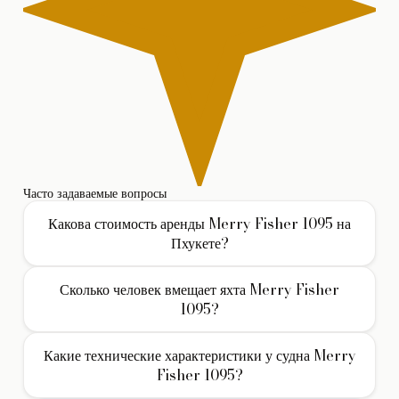
Часто задаваемые вопросы
Какова стоимость аренды Merry Fisher 1095 на
Пхукете?
Стоимость аренды моторной яхты Merry Fisher 1095 на Пхукете
Сколько человек вмещает яхта Merry Fisher
составляет 320€/час. В указанную цену обычно включены
1095?
услуги экипажа, страховка и стоянка в базовом порту.
Дополнительно оплачивается НДС и фактически
Яхта Merry Fisher 1095 вмещает до 12 гостей при дневном
израсходованное топливо.
Какие технические характеристики у судна Merry
чартере (без ночевки). Для многодневных круизов с ночевкой
Fisher 1095?
на борту доступно 3 каюты для комфортного размещения
гостей.