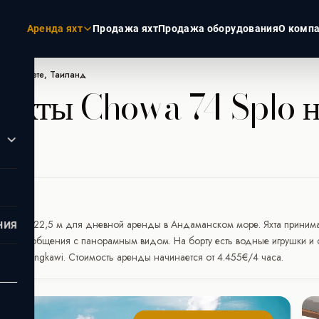
Аренда яхт
Продажа яхт
Продажа оборудования
О комп
на Пхукете, Таиланд
 яхты Chowa 74 Splo н
ЭКЗОТИКА
РОССИЯ
Пхукет
Москва
Турция
Санкт-Пет
Дубай
Сочи
Мальдивы
Сейшелы
 длиной 22,5 м для дневной аренды в Андаманском море. Яхта принимает
НИЯ
гара и общения с панорамным видом. На борту есть водные игрушки и 
slands и Langkawi. Стоимость аренды начинается от 4.455€/4 часа.