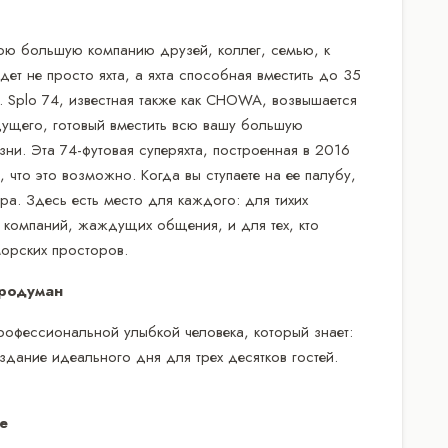
вою большую компанию друзей, коллег, семью, к
дет не просто яхта, а яхта способная вместить до 35
а. Splo 74, известная также как CHOWA, возвышается
дущего, готовый вместить всю вашу большую
ни. Эта 74-футовая суперяхта, построенная в 2016
 что это возможно. Когда вы ступаете на ее палубу,
ра. Здесь есть место для каждого: для тихих
 компаний, жаждущих общения, и для тех, кто
морских просторов.
продуман
профессиональной улыбкой человека, который знает:
оздание идеального дня для трех десятков гостей.
е