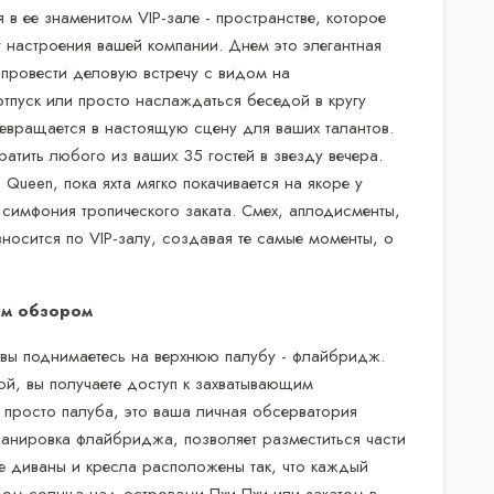
 в ее знаменитом VIP-зале - пространстве, которое
 настроения вашей компании. Днем это элегантная
провести деловую встречу с видом на
тпуск или просто наслаждаться беседой в кругу
ревращается в настоящую сцену для ваших талантов.
атить любого из ваших 35 гостей в звезду вечера.
 Queen, пока яхта мягко покачивается на якоре у
 симфония тропического заката. Смех, аплодисменты,
зносится по VIP-залу, создавая те самые моменты, о
ым обзором
а вы поднимаетесь на верхнюю палубу - флайбридж.
ой, вы получаете доступ к захватывающим
просто палуба, это ваша личная обсерватория
анировка флайбриджа, позволяет разместиться части
е диваны и кресла расположены так, что каждый
дом солнца над островами Пхи Пхи или закатом в