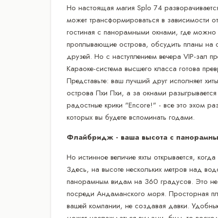
Но настоящая магия Splo 74 разворачивается
может трансформироваться в зависимости от
гостиная с панорамными окнами, где можно 
проплывающие острова, обсудить планы на о
друзей. Но с наступлением вечера VIP-зал п
Караоке-система высшего класса готова превр
Представьте: ваш лучший друг исполняет хиты
острова Пхи Пхи, а за окнами разыгрывается
радостные крики "Encore!" - все это эхом ра
которых вы будете вспоминать годами.
Флайбридж - ваша высота с панорамн
Но истинное величие яхты открывается, когд
Здесь, на высоте нескольких метров над вод
панорамным видам на 360 градусов. Это не 
посреди Андаманского моря. Просторная пл
вашей компании, не создавая давки. Удобны
может наслаждаться видами, будь то восхо