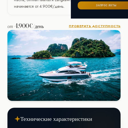
Сейшелы
САНКТ-ПЕТЕРБУРГ
Ибица
начинается от 4.900€/день.
ЗАПРОС ЯХТЫ
ИТАЛИЯ
Майорка
СОЧИ
Сардиния
Франция
4.900€
от
/день
ПРОВЕРИТЬ ДОСТУПНОСТЬ
Хорватия
Технические характеристики