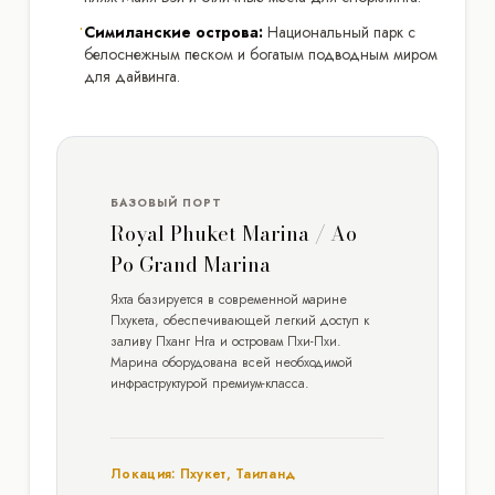
•
Симиланские острова:
Национальный парк с
белоснежным песком и богатым подводным миром
для дайвинга.
БАЗОВЫЙ ПОРТ
Royal Phuket Marina / Ao
Po Grand Marina
Яхта базируется в современной марине
Пхукета, обеспечивающей легкий доступ к
заливу Пханг Нга и островам Пхи-Пхи.
Марина оборудована всей необходимой
инфраструктурой премиум-класса.
Локация: Пхукет, Таиланд