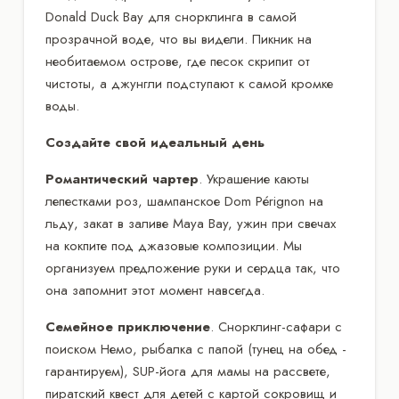
Donald Duck Bay для снорклинга в самой
прозрачной воде, что вы видели. Пикник на
необитаемом острове, где песок скрипит от
чистоты, а джунгли подступают к самой кромке
воды.
Создайте свой идеальный день
Романтический чартер
. Украшение каюты
лепестками роз, шампанское Dom Pérignon на
льду, закат в заливе Maya Bay, ужин при свечах
на кокпите под джазовые композиции. Мы
организуем предложение руки и сердца так, что
она запомнит этот момент навсегда.
Семейное приключение
. Снорклинг-сафари с
поиском Немо, рыбалка с папой (тунец на обед -
гарантируем), SUP-йога для мамы на рассвете,
пиратский квест для детей с картой сокровищ и