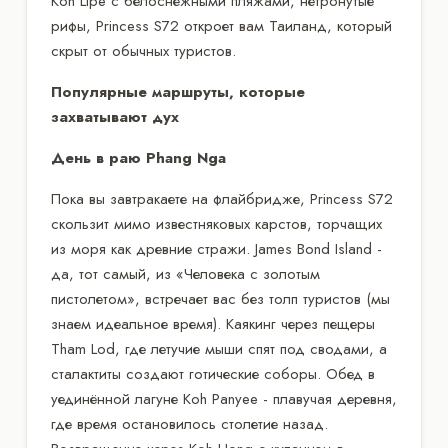
Koh Lipe с белоснежными пляжами, нетронутые
рифы, Princess S72 откроет вам Таиланд, который
скрыт от обычных туристов.
Популярные маршруты, которые
захватывают дух
День в раю Phang Nga
Пока вы завтракаете на флайбридже, Princess S72
скользит мимо известняковых карстов, торчащих
из моря как древние стражи. James Bond Island -
да, тот самый, из «Человека с золотым
пистолетом», встречает вас без толп туристов (мы
знаем идеальное время). Каякинг через пещеры
Tham Lod, где летучие мыши спят под сводами, а
сталактиты создают готические соборы. Обед в
уединённой лагуне Koh Panyee - плавучая деревня,
где время остановилось столетие назад.