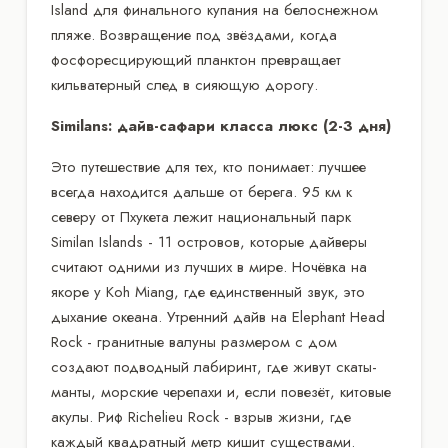
Island для финального купания на белоснежном
пляже. Возвращение под звёздами, когда
фосфоресцирующий планктон превращает
кильватерный след в сияющую дорогу.
Similans: дайв-сафари класса люкс (2-3 дня)
Это путешествие для тех, кто понимает: лучшее
всегда находится дальше от берега. 95 км к
северу от Пхукета лежит национальный парк
Similan Islands - 11 островов, которые дайверы
считают одними из лучших в мире. Ночёвка на
якоре у Koh Miang, где единственный звук, это
дыхание океана. Утренний дайв на Elephant Head
Rock - гранитные валуны размером с дом
создают подводный лабиринт, где живут скаты-
манты, морские черепахи и, если повезёт, китовые
акулы. Риф Richelieu Rock - взрыв жизни, где
каждый квадратный метр кишит существами.