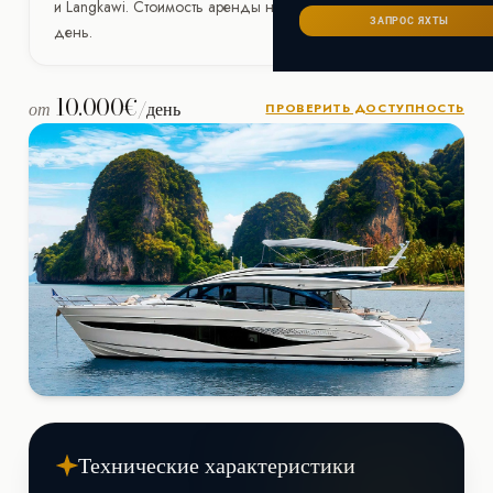
Сейшелы
и Langkawi. Стоимость аренды начинается от 10.000€/
САНКТ-ПЕТЕРБУРГ
Ибица
ЗАПРОС ЯХТЫ
день.
ИТАЛИЯ
Майорка
СОЧИ
Сардиния
Франция
10.000€
от
/день
ПРОВЕРИТЬ ДОСТУПНОСТЬ
Хорватия
Технические характеристики