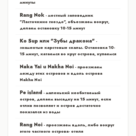
минуты
Rang Nok
- местный заповедник
"Ласточкино гнездо", объезжаем вокруг,
делаем остановку 10-15 минут
Ко Sup или "Зубы дракона"
-
знаментые карстовые скалы. Остановка 10-
15 минут, катаемся во круг острова, купаемся
Naka Yai u Nakha Noi
- проезжаем
между этих островов и вдоль острова
Nakha Noi
Pe island
- маленький необитаемый
остров, делаем высадку на 15 минут, если
отлив позволяет и остров достаточно
показался из воды
Rang Noi
- проезжаем вдоль, либо вокруг
этого частного острова- отеля