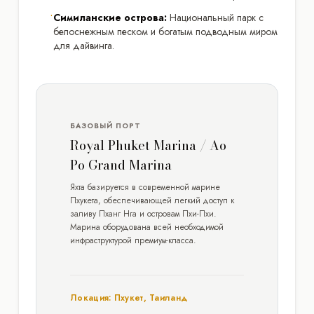
•
Симиланские острова:
Национальный парк с
белоснежным песком и богатым подводным миром
для дайвинга.
БАЗОВЫЙ ПОРТ
Royal Phuket Marina / Ao
Po Grand Marina
Яхта базируется в современной марине
Пхукета, обеспечивающей легкий доступ к
заливу Пханг Нга и островам Пхи-Пхи.
Марина оборудована всей необходимой
инфраструктурой премиум-класса.
Локация: Пхукет, Таиланд