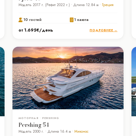
Модель 2017 г. (Рефит 2022 г.) • Длина 12.84 м •
Греция
10 гостей
1 каюта
от 1.695€/день
ПОДРОБНЕЕ →
МОТОРНАЯ • PERSHING
Pershing 54
Модель 2000 г. • Длина 16.4 м •
Миконос