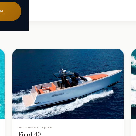
льтры
ТЫ
МОТОРНАЯ • FJORD
Fjord 40