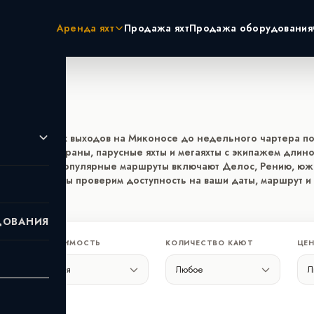
Аренда яхт
Продажа яхт
Продажа оборудования
ции
ЭКЗОТИКА
РОССИЯ
Пхукет
Москва
Турция
Санкт-Пет
и: от 4-часовых выходов на Миконосе до недельного чартера п
 яхты, катамараны, парусные яхты и мегаяхты с экипажем длино
Дубай
Сочи
695€ за день; популярные маршруты включают Делос, Рению, ю
Мальдивы
ты Греции. Мы проверим доступность на ваши даты, маршрут 
 почте.
Сейшелы
ДОВАНИЯ
ВМЕСТИМОСТЬ
КОЛИЧЕСТВО КАЮТ
ЦЕН
АНЕ