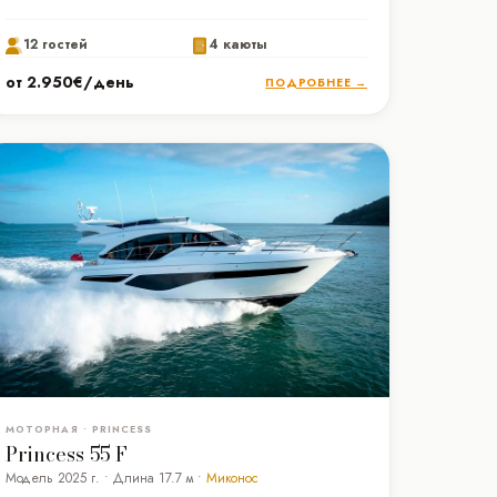
12 гостей
4 каюты
от 2.950€/день
ПОДРОБНЕЕ →
МОТОРНАЯ • PRINCESS
Princess 55 F
Модель 2025 г. • Длина 17.7 м •
Миконос