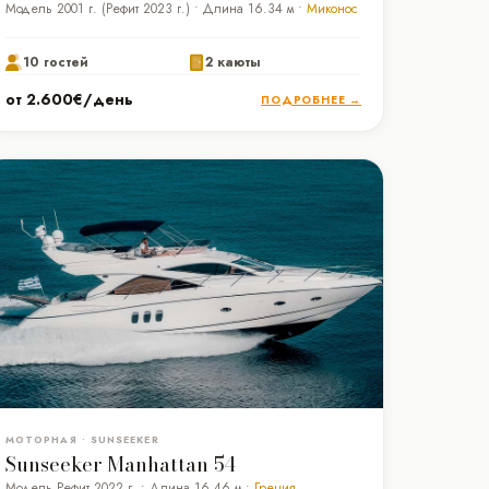
Модель 2001 г. (Рефит 2023 г.) • Длина 16.34 м •
Миконос
10 гостей
2 каюты
от 2.600€/день
ПОДРОБНЕЕ →
МОТОРНАЯ • SUNSEEKER
Sunseeker Manhattan 54
Модель Рефит 2022 г. • Длина 16.46 м •
Греция