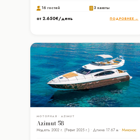
16 гостей
3 каюты
от 2.650€/день
ПОДРОБНЕЕ →
МОТОРНАЯ • AZIMUT
Azimut 58
Модель 2002 г. (Рефит 2025 г.) • Длина 17.67 м •
Миконос