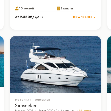
10 гостей
3 каюты
от 2.580€/день
ПОДРОБНЕЕ →
МОТОРНАЯ • SUNSEEKER
Sunseeker
Модель 2006 г. (Рефит 2020 г.) • Длина 16 м •
Миконос