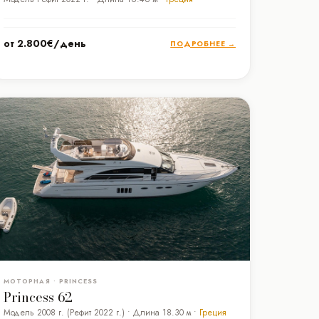
от 2.800€/день
ПОДРОБНЕЕ →
МОТОРНАЯ • PRINCESS
Princess 62
Модель 2008 г. (Рефит 2022 г.) • Длина 18.30 м •
Греция