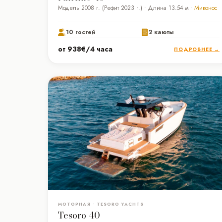
Модель 2008 г. (Рефит 2023 г.) • Длина 13.54 м •
Миконос
10 гостей
2 каюты
от 938€/4 часа
ПОДРОБНЕЕ →
МОТОРНАЯ • TESORO YACHTS
Tesoro 40