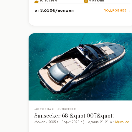
10 гостей
4 каюты
от 3.650€/полдня
ПОДРОБНЕЕ →
МОТОРНАЯ • SUNSEEKER
Sunseeker 68 &quot;007&quot;
Модель 2005 г. (Рефит 2023 г.) • Длина 21.21 м •
Миконос