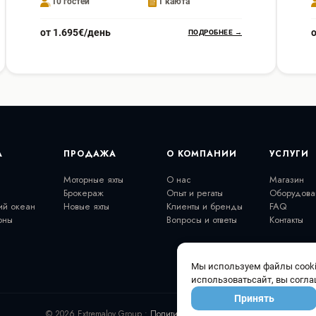
10 гостей
1 каюта
от 1.695€/день
ПОДРОБНЕЕ →
А
ПРОДАЖА
О КОМПАНИИ
УСЛУГИ
Моторные яхты
О нас
Магазин
Брокераж
Опыт и регаты
Оборудова
ий океан
Новые яхты
Клиенты и бренды
FAQ
оны
Вопросы и ответы
Контакты
Мы используем файлы cooki
использоватьсайт, вы согла
Принять
© 2026 Extremalov Group •
Политика конфиденциальности