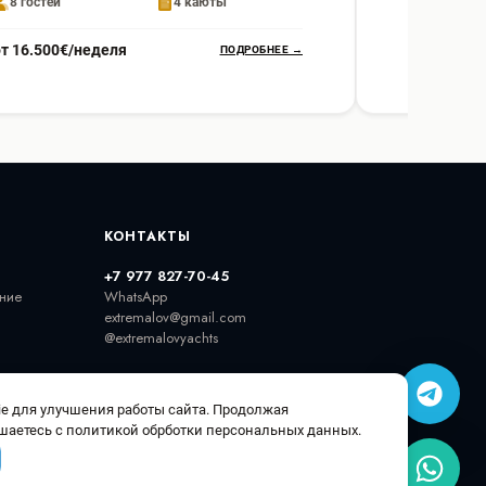
8 гостей
4 каюты
10 гостей
от 16.500€/неделя
от 27.400
ПОДРОБНЕЕ →
КОНТАКТЫ
+7 977 827-70-45
ние
WhatsApp
extremalov@gmail.com
@extremalovyachts
e для улучшения работы сайта. Продолжая
шаетесь с политикой обрботки персональных данных.