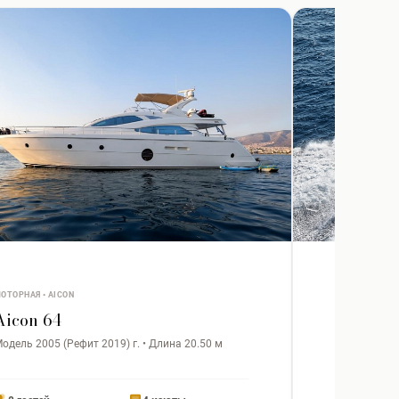
ОТОРНАЯ • AICON
МОТОРНАЯ • S
Aicon 64
Alalung
одель 2005 (Рефит 2019) г. • Длина 20.50 м
Модель 2007