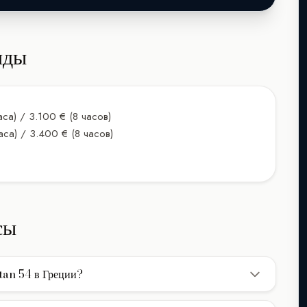
нды
са) / 3.100 € (8 часов)
аса) / 3.400 € (8 часов)
сы
tan 54 в Греции?
an 54 в Греции составляет 2.800€/день. В указанную цену