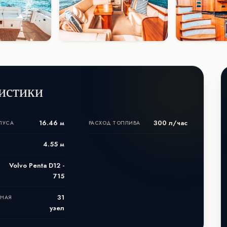
истики
16.46 м
300 л/час
ПУСА
РАСХОД ТОПЛИВА
4.55 м
Volvo Penta D12 -
715
31
ЬНАЯ
узел