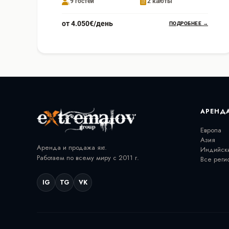
9 гостей
2 каюты
от 4.050€/день
ПОДРОБНЕЕ →
АРЕНД
Европа
Азия
Аренда и продажа яхт.
Индийск
Работаем по всему миру с 2011 г.
Все реги
IG
TG
VK