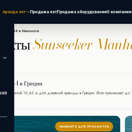
Аренда яхт
Продажа яхт
Продажа оборудования
О компании
nhattan 54 в Миконосе
 яхты
Sunseeker Manh
ЭКЗОТИКА
РОССИЯ
Пхукет
Москва
Турция
Санкт-Пет
Дубай
Сочи
Мальдивы
tan 54 в Греции
Сейшелы
я яхта длиной 16,46 м для дневной аренды в Греции. Яхта принимает до
НИЯ
НАЖМИТЕ ДЛЯ ПРОСМОТРА