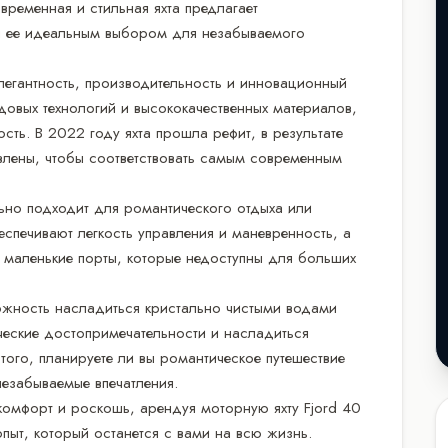
ременная и стильная яхта предлагает
я ее идеальным выбором для незабываемого
е элегантность, производительность и инновационный
довых технологий и высококачественных материалов,
сть. В 2022 году яхта прошла рефит, в результате
овлены, чтобы соответствовать самым современным
ьно подходит для романтического отдыха или
спечивают легкость управления и маневренность, а
и маленькие порты, которые недоступны для больших
можность насладиться кристально чистыми водами
ческие достопримечательности и насладиться
того, планируете ли вы романтическое путешествие
незабываемые впечатления.
комфорт и роскошь, арендуя моторную яхту Fjord 40
опыт, который останется с вами на всю жизнь.