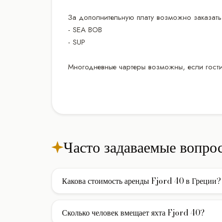
За дополнительную плату возможно заказать
- SEA BOB
- SUP
Многодневные чартеры возможны, если гости
Часто задаваемые вопро
Какова стоимость аренды Fjord 40 в Греции?
Стоимость аренды моторной яхты Fjord 40 в Греци
включены услуги экипажа, страховка и стоянка в б
Сколько человек вмещает яхта Fjord 40?
израсходованное топливо.