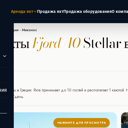
Аренда яхт
Продажа яхт
Продажа оборудования
О комп
llar в Греции - Миконос
 яхты
Fjord 40
Stellar 
ЭКЗОТИКА
РОССИЯ
Пхукет
Москва
Турция
Санкт-Пет
Дубай
Сочи
Мальдивы
Сейшелы
й аренды в Греции. Яхта принимает до 10 гостей и располагает 1 каютой
НИЯ
 1.695€/день.
НАЖМИТЕ ДЛЯ ПРОСМОТРА