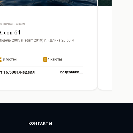
ОТОРНАЯ • AICON
МОТОРНАЯ • P
Aicon 64
Princess
одель 2005 (Рефит 2019) г. • Длина 20.50 м
Модель 2008
8 гостей
4 каюты
12 гостей
от 16.500€/неделя
от 2.950€
ПОДРОБНЕЕ →
КОНТАКТЫ