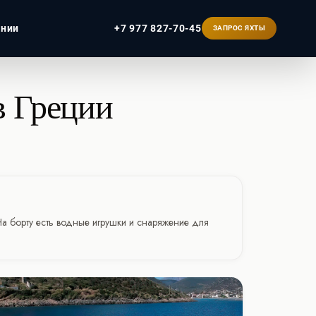
ании
+7 977 827-70-45
ЗАПРОС ЯХТЫ
в Греции -
ербург
. На борту есть водные игрушки и снаряжение для