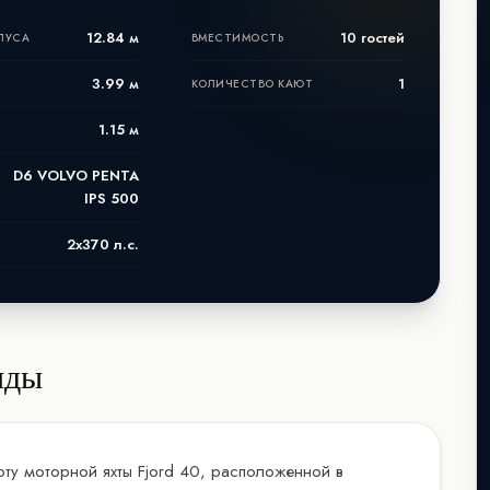
12.84 м
10 гостей
ПУСА
ВМЕСТИМОСТЬ
3.99 м
1
КОЛИЧЕСТВО КАЮТ
1.15 м
D6 VOLVO PENTA
IPS 500
2x370 л.с.
нды
рту моторной яхты Fjord 40, расположенной в