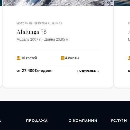
МОТОРНАЯ • SPERTINI ALALUNGA
М
Alalunga 78
Модель 2007 г. • Длина 23.85 м
М
10 гостей
4 каюты
от 27.400€/неделя
ПОДРОБНЕЕ →
А
ПРОДАЖА
О КОМПАНИИ
УСЛУГИ