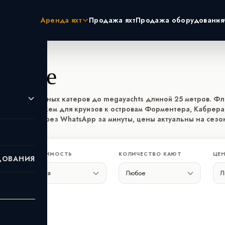
Аренда яхт
Продажа яхт
Продажа оборудования
айорке
ЭКЗОТИКА
РОССИЯ
Пхукет
Москва
Турция
Санкт-Пет
рке: от моторных катеров до megayachts длиной 25 метров. Ф
аяхты с экипажем для круизов к островам Форментера, Кабрер
Дубай
Сочи
нлайн или через WhatsApp за минуты, цены актуальны на сезо
Мальдивы
Сейшелы
ВМЕСТИМОСТЬ
КОЛИЧЕСТВО КАЮТ
ЦЕН
ДОВАНИЯ
АНЕ
льтры