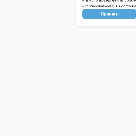
Мы используем файлы cookie
использоватьсайт, вы соглаш
Принять
А
ПРОДАЖА
О КОМПАНИИ
УСЛУГИ
Моторные яхты
О нас
Магазин
Брокераж
Опыт и регаты
Оборудова