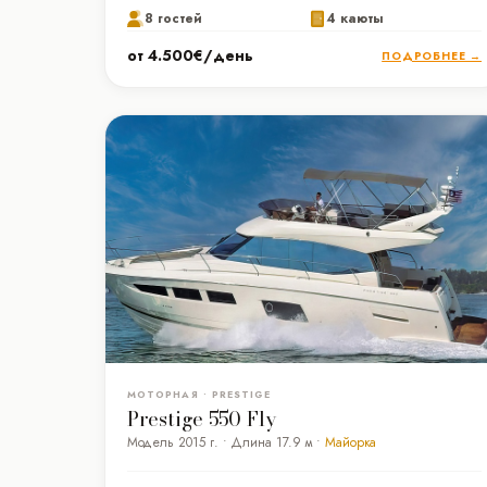
8 гостей
4 каюты
от 4.500€/день
ПОДРОБНЕЕ →
МОТОРНАЯ • PRESTIGE
Prestige 550 Fly
Модель 2015 г. • Длина 17.9 м •
Майорка