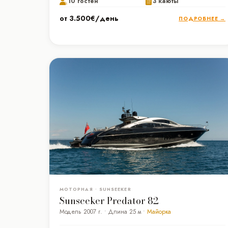
10 гостей
3 каюты
от 3.500€/день
ПОДРОБНЕЕ →
МОТОРНАЯ • SUNSEEKER
Sunseeker Predator 82
Модель 2007 г. • Длина 25 м •
Майорка