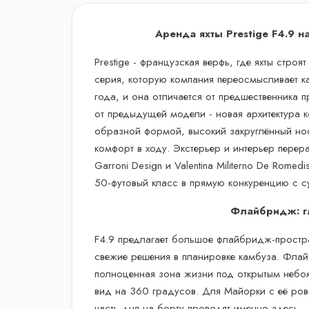
Аренда яхты Prestige F4.9 
Prestige - французская верфь, где яхты строя
серия, которую компания переосмысливает к
года, и она отличается от предшественника 
от предыдущей модели - новая архитектура к
образной формой, высокий закруглённый нос
комфорт в ходу. Экстерьер и интерьер пере
Garroni Design и Valentina Militerno De Romed
50-футовый класс в прямую конкуренцию с с
Флайбридж: гл
F4.9 предлагает большое флайбридж-простра
свежие решения в планировке камбуза. Флай
полноценная зона жизни под открытым небом
вид на 360 градусов. Для Майорки с её ров
часть дня на борту проводят именно здесь.