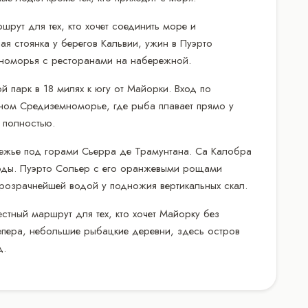
шрут для тех, кто хочет соединить море и
я стоянка у берегов Кальвии, ужин в Пуэрто
номорья с ресторанами на набережной.
 парк в 18 милях к югу от Майорки. Вход по
ном Средиземноморье, где рыба плавает прямо у
 полностью.
ежье под горами Сьерра де Трамунтана. Са Калобра
 воды. Пуэрто Сольер с его оранжевыми рощами
розрачнейшей водой у подножия вертикальных скал.
естный маршрут для тех, кто хочет Майорку без
депера, небольшие рыбацкие деревни, здесь остров
д.