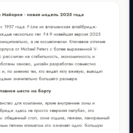
на Майорке - новая модель 2025 года
т с 1957 года. F-Line их флагманская флайбридж-
аждые несколько лет. F4.9 новейшая версия 2025
принципиально, а не косметически. Ключевое отличие
орпуса от Michael Peters с более выраженной V-
 рассчитан на стабильность, экономичность и
работаны заново, дизайн разработан совместно
is и, по мнению тех, кто видел яхту вживую, выводит
удами значительно большего размера.
авное место на борту
нство для компании, яркие внутренние зоны и
бридж здесь не просто «верхняя палуба», это
: обеденный стол, зона отдыха, лежаки, панорамный
ным летним климатом это означает одно: большую