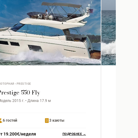
ОТОРНАЯ • PRESTIGE
МОТОРНАЯ • P
Prestige 550 Fly
Prestig
одель 2015 г. • Длина 17.9 м
Модель 2020
6 гостей
3 каюты
6 гостей
от 19.200€/неделя
от 7.500€
ПОДРОБНЕЕ →