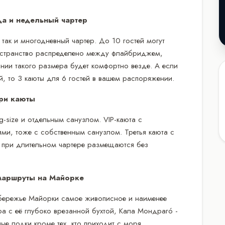
а и недельный чартер
, так и многодневный чартер. До 10 гостей могут
Пространство распределено между флайбриджем,
ании такого размера будет комфортно везде. А если
й, то 3 каюты для 6 гостей в вашем распоряжении.
ри каюты
g-size и отдельным санузлом. VIP-каюта с
ми, тоже с собственным санузлом. Третья каюта с
 при длительном чартере размещаются без
маршруты на Майорке
бережье Майорки самое живописное и наименее
а с её глубоко врезанной бухтой, Кала Мондрагó -
е лодки кроме тех, кто приходит с моря.