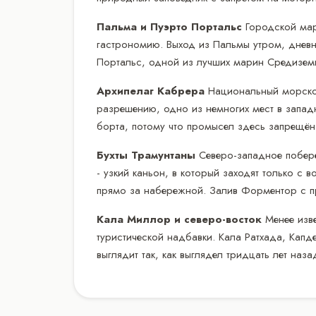
Пальма и Пуэрто Портальс
Городской мар
гастрономию. Выход из Пальмы утром, дневна
Портальс, одной из лучших марин Средизем
Архипелаг Кабрера
Национальный морской
разрешению, одно из немногих мест в запад
борта, потому что промысел здесь запрещён
Бухты Трамунтаны
Северо-западное побер
- узкий каньон, в который заходят только с
прямо за набережной. Залив Форментор с п
Кала Миллор и северо-восток
Менее изв
туристической надбавки. Кала Ратхада, Кап
выглядит так, как выглядел тридцать лет наза