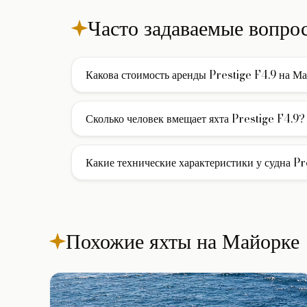
Часто задаваемые вопро
Какова стоимость аренды Prestige F4.9 на М
Стоимость аренды моторной яхты Prestige F4.9 на
включены услуги экипажа, страховка и стоянка в б
Сколько человек вмещает яхта Prestige F4.9?
израсходованное топливо.
Яхта Prestige F4.9 вмещает до 10 гостей при дневн
ночевкой на борту доступно 3 каюты для комфортн
Какие технические характеристики у судна Pr
Яхта построена верфью Prestige, её длина составляе
Похожие яхты на Майорке