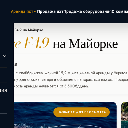
Аренда яхт
Продажа яхт
Продажа оборудования
О комп
Prestige F4.9 на Майорке
tige F4.9
на Майорке
ЭКЗОТИКА
РОССИЯ
Пхукет
Москва
Турция
Санкт-Пет
Майорке
Дубай
Сочи
моторная яхта с флайбриджем длиной 15,2 м для дневной аренды у берегов
Мальдивы
льную зону для отдыха, загара и общения с панорамным видом. Постро
Сейшелы
а. Стоимость аренды начинается от 3.500€/день.
НИЯ
НАЖМИТЕ ДЛЯ ПРОСМОТРА