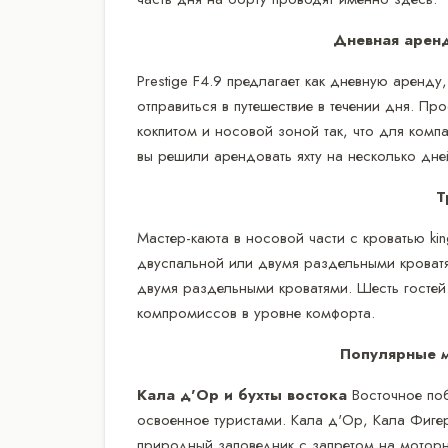
Дневная аренд
Prestige F4.9 предлагает как дневную аренду
отправиться в путешествие в течении дня. 
кокпитом и носовой зоной так, что для комп
вы решили арендовать яхту на несколько дне
Т
Мастер-каюта в носовой части с кроватью kin
двуспальной или двумя раздельными кроватя
двумя раздельными кроватями. Шесть гостей
компромиссов в уровне комфорта.
Популярные 
Кала д'Ор и бухты востока
Восточное по
освоенное туристами. Кала д'Ор, Кала Фигер
природный заповедник с запретом на моторны