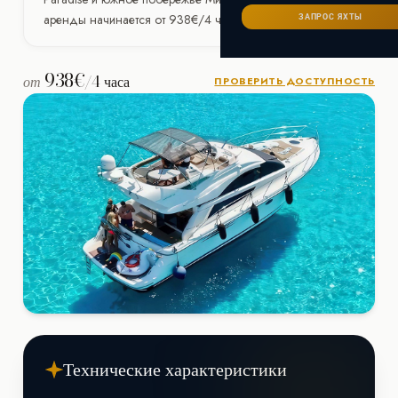
Сейшелы
САНКТ-ПЕТЕРБУРГ
Ибица
аренды начинается от 938€/4 часа.
ЗАПРОС ЯХТЫ
ИТАЛИЯ
Майорка
СОЧИ
Сардиния
Франция
938€
от
/4 часа
ПРОВЕРИТЬ ДОСТУПНОСТЬ
Хорватия
Технические характеристики