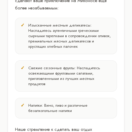
сделают ваше приключение на Миконосе еще
более незабываемым:
Изысканные местные деликатесы:
Насладитесь аутентичными греческими
сырными тарелками в сопровождении оливок,
премиальных мясных деликатесов и
хрустящих хлебных палочек
Свежие сезонные фрукты: Насладитесь
освежающими фруктовыми салатами,
приготовленными из лучших местных
продуктов
Напитки: Вино, пиво и различные
безалкогольные напитки
Наше стремление к сделать ваш отдых