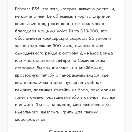
Princess F55, это яхта, которая шепчет о роскоши,
не крича о ней. Её обтекаемый корпус шириной
почти 5 метров, режет волны как нож масло,
благодаря мощным Volvo Penta D13-900, что
обеспечивает крейсерскую скорость 26 узлов и
запас хода свыше 500 миль, идеально для
однодневного рейда к острову Джеймса Бонда
или многодневного сафари по Симиланским
островам. Вы поднимаетесь на флайбридж,
просторную палубу с панорамным видом, где
под тентом можно растянуться на удобных
лежаках, потягивая коктейль из бара, пока солнце
тонет в океане, окрашивая небо в оттенки персика
и индиго. Здесь, на высоте, мир сжимается до
идеального: шезлонги, гриль для свежих
морепродуктов.
Салон и каюты