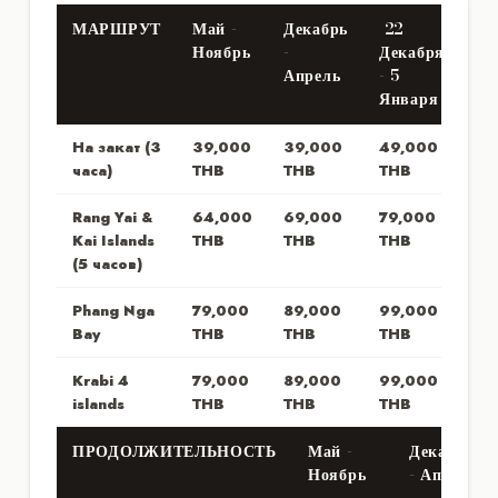
МАРШРУТ
Май -
Декабрь
22
Ноябрь
-
Декабря
Апрель
- 5
Января
На закат (3
39,000
39,000
49,000
часа)
THB
THB
THB
Rang Yai &
64,000
69,000
79,000
Kai Islands
THB
THB
THB
(5 часов)
Phang Nga
79,000
89,000
99,000
Bay
THB
THB
THB
Krabi 4
79,000
89,000
99,000
islands
THB
THB
THB
ПРОДОЛЖИТЕЛЬНОСТЬ
Май -
Декабрь
Ноябрь
- Апрель