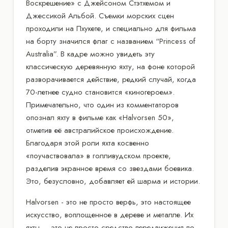
Воскрешение» с Джейсоном Стэтхемом и
Джессикой Альбой. Съемки морских сцен
проходили на Пхукете, и специально для фильма
на борту значился флаг с названием “Princess of
Australia”. В кадре можно увидеть эту
классическую деревянную яхту, на фоне которой
разворачивается действие, редкий случай, когда
70-летнее судно становится «киногероем».
Примечательно, что один из комментаторов
опознал яхту в фильме как «Halvorsen 50»,
отметив её австралийское происхождение.
Благодаря этой роли яхта косвенно
«поучаствовала» в голливудском проекте,
разделив экранное время со звездами боевика.
Это, безусловно, добавляет ей шарма и истории.
Halvorsen - это не просто верфь, это настоящее
искусство, воплощенное в дереве и металле. Их
яхты — это не просто средство передвижения по