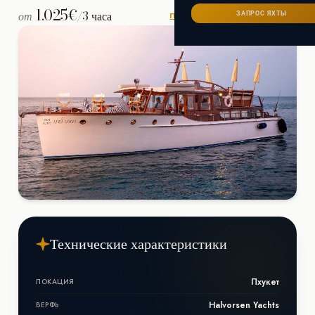
Сейшелы
САНКТ-ПЕТЕРБУРГ
1.025€
Ибица
от
/3 часа
ПРОВЕРИТЬ ДОСТУПНОСТЬ
ЗАПРОС ЯХТЫ
ИТАЛИЯ
Майорка
СОЧИ
Сардиния
Франция
Хорватия
Технические характеристики
Пхукет
ЛОКАЦИЯ
Halvorsen Yachts
ВЕРФЬ