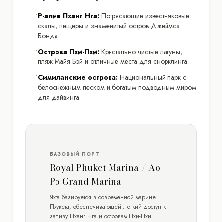
•
Р-алив Пханг Нга:
Потрясающие известняковые
скалы, пещеры и знаменитый остров Джеймса
Бонда.
•
Острова Пхи-Пхи:
Кристально чистые лагуны,
пляж Майя Бэй и отличные места для снорклинга.
•
Симиланские острова:
Национальный парк с
белоснежным песком и богатым подводным миром
для дайвинга.
БАЗОВЫЙ ПОРТ
Royal Phuket Marina / Ao
Po Grand Marina
Яхта базируется в современной марине
Пхукета, обеспечивающей легкий доступ к
заливу Пханг Нга и островам Пхи-Пхи.