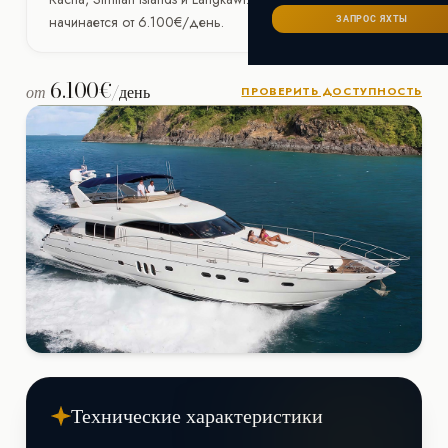
Сейшелы
САНКТ-ПЕТЕРБУРГ
Ибица
начинается от 6.100€/день.
ЗАПРОС ЯХТЫ
ИТАЛИЯ
Майорка
СОЧИ
Сардиния
Франция
6.100€
от
/день
ПРОВЕРИТЬ ДОСТУПНОСТЬ
Хорватия
Технические характеристики