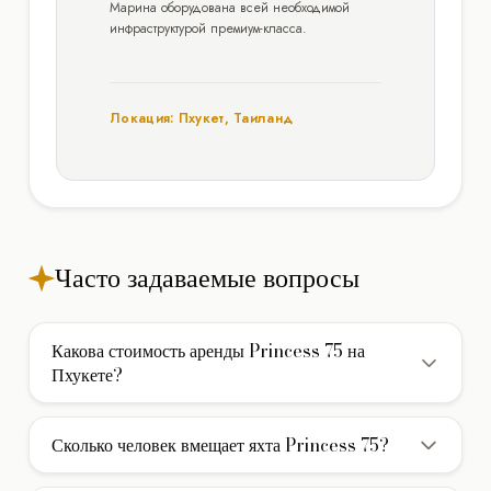
Марина оборудована всей необходимой
инфраструктурой премиум-класса.
Локация: Пхукет, Таиланд
Часто задаваемые вопросы
Какова стоимость аренды Princess 75 на
Пхукете?
Стоимость аренды моторной яхты Princess 75 на
Пхукете составляет 6.100€/день. В указанную цену
Сколько человек вмещает яхта Princess 75?
обычно включены услуги экипажа, страховка и стоянка в
Яхта Princess 75 вмещает до 20 гостей при дневном
базовом порту. Дополнительно оплачивается НДС и