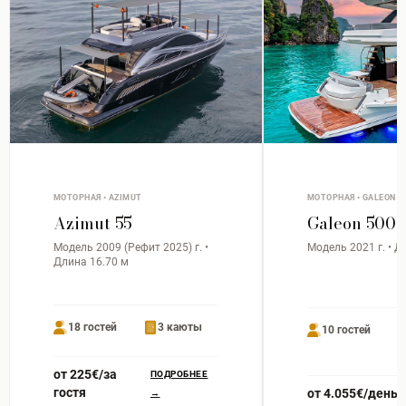
МОТОРНАЯ • AZIMUT
МОТОРНАЯ • GALEON
Azimut 55
Galeon 500
Модель 2009 (Рефит 2025) г. •
Модель 2021 г. • Д
Длина 16.70 м
18 гостей
3 каюты
10 гостей
от 225€/за
ПОДРОБНЕЕ
гостя
от 4.055€/день
→