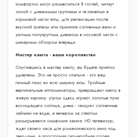
комфортно могут разместиться 8 гостей, чилаут
зоной с диванными группами и тв-панелью в
кормовой части яхты, для релаксации после
вкусной трапезы или принятия солнечных ванн и
уютным полукруглым диваном в носовой части с
шикарным обзором впереди.
Мастер каюта - ваше королевство
Спустившись в мастер каюту, вы будете приятно
удивлены. Это не просто спальня - это ваш
личный люкс во всю ширину яхты. Тройные
вертикальные иллюминаторы, превращают каюту в
живую картину: утром здесь играют золотые лучи
восходящего солнца, днем - танцуют солнечные
зайчики на воде, а вечером за стеклом
разыгрывается симфония заката. HD телевизор,
ждет своего часа для романтического кино под
звездами, а просторная гардеробная готова