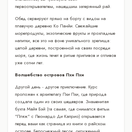
первооткрывателем, нашедшим затерянный рай.
Обед сервируют прямо на борту с видом на
плавучую деревню Ко Панйи. Свежайшие
морепродукты, экзотические фрукты и прохладные
напитки, все это на фоне уникального зрелища:
целой деревни, построенной на сваях посреди
моря, где жизнь течет в ритме приливов и отливов
уже сотни лет.
Волшебство островов Пхи Пхи
Другой день - другое приключение. Курс
проложен к архипелагу Пхи Пхи, где природа
создала один из своих шедевров. Знаменитая
бухта Майя Бэй (та самая, где снимался фильм
"Пляж" с Леонардо Ди Каприо) открывается
перед вами как страница из книги о райском
острове. Белоснежный песок, окруженный