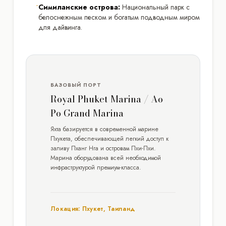
•
Симиланские острова:
Национальный парк с
белоснежным песком и богатым подводным миром
для дайвинга.
БАЗОВЫЙ ПОРТ
Royal Phuket Marina / Ao
Po Grand Marina
Яхта базируется в современной марине
Пхукета, обеспечивающей легкий доступ к
заливу Пханг Нга и островам Пхи-Пхи.
Марина оборудована всей необходимой
инфраструктурой премиум-класса.
Локация: Пхукет, Таиланд