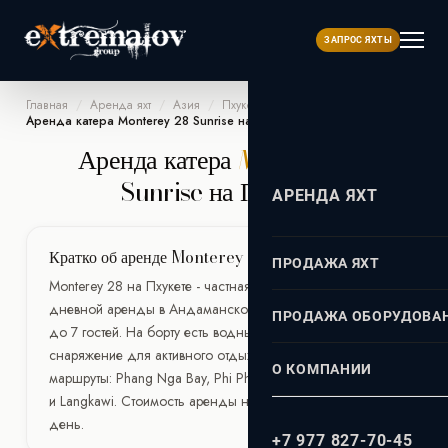
ЗАПРОС ЯХТЫ
Главная
/
Аренда яхт
/
Азия
/
Пхукет
/
Аренда катера Monterey 28 Sunrise на Пхукете
Аренда катера
Monterey 28
Sunrise на Пхукете
АРЕНДА ЯХТ
АЗИЯ
Кратко об аренде Monterey 28 на Пхукете
ПРОДАЖА ЯХТ
Monterey 28 на Пхукете - частная моторная яхта для
Пхукет
ДУБАЙ
дневной аренды в Андаманском море. Яхта принимает
Турция
ПРОДАЖА ОБОРУДОВА
ЕВРОПА
до 7 гостей. На борту есть водные игрушки и
снаряжение для активного отдыха. Популярные
О КОМПАНИИ
маршруты: Phang Nga Bay, Phi Phi, Racha, Similan Islands
ИНДИЙСКОМ ОКЕАНЕ
ГРЕЦИЯ
и Langkawi. Стоимость аренды начинается от 1.000€/
Афины
Мальдивы
день.
МОСКВА
ИСПАНИЯ
+7 977 827-70-45
Миконос