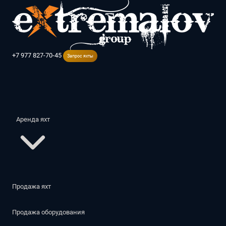
+7 977 827-70-45
Запрос яхты
Аренда яхт
Азия
Продажа яхт
Пхукет
Дубай
Турция
Продажа оборудования
Европа