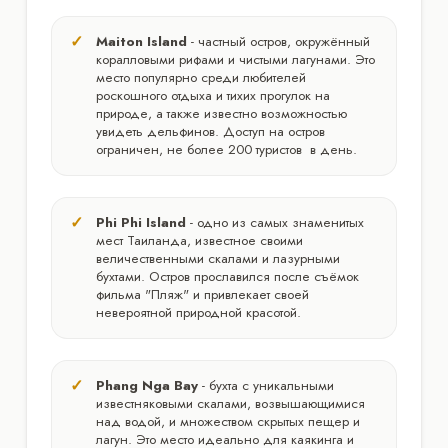
Maiton Island
- частный остров, окружённый
коралловыми рифами и чистыми лагунами. Это
место популярно среди любителей
роскошного отдыха и тихих прогулок на
природе, а также известно возможностью
увидеть дельфинов. Доступ на остров
ограничен, не более 200 туристов в день.
Phi Phi Island
- одно из самых знаменитых
мест Таиланда, известное своими
величественными скалами и лазурными
бухтами. Остров прославился после съёмок
фильма "Пляж" и привлекает своей
невероятной природной красотой.
Phang Nga Bay
- бухта с уникальными
известняковыми скалами, возвышающимися
над водой, и множеством скрытых пещер и
лагун. Это место идеально для каякинга и