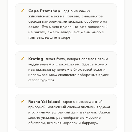
Cape Promthep
- одно из самых
живописных мест на Пхукете, знаменитое
своими панорамными видами, особенно на
закате. Это место идеально для фотосессий
на закате, здесь завершают день многие
яхты вышедшие в море.
Krating
- тихая бухта, которая славится своим
уединением и спокойствием. Здесь можно
насладиться купанием в бирюзовой воде и
исследованием скалистого побережья вдали
от толп туристов.
Racha Yai Island
- стров с первозданной
природой, известный своими чистыми водами
и отличными условиями для дайвинга. Здесь
можно увидеть разнообразные морские
обитатели, включая черепах и барракуд.