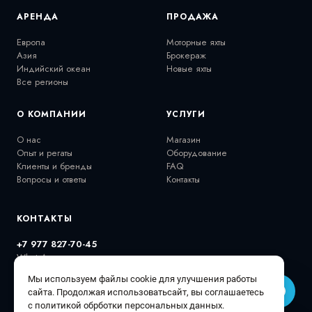
АРЕНДА
ПРОДАЖА
Европа
Моторные яхты
Азия
Брокераж
Индийский океан
Новые яхты
Все регионы
О КОМПАНИИ
УСЛУГИ
О нас
Магазин
Опыт и регаты
Оборудование
Клиенты и бренды
FAQ
Вопросы и ответы
Контакты
КОНТАКТЫ
+7 977 827-70-45
WhatsApp
extremalov@gmail.com
Мы используем файлы cookie для улучшения работы
@extremalovyachts
сайта. Продолжая использоватьсайт, вы соглашаетесь
с политикой обрботки персональных данных.