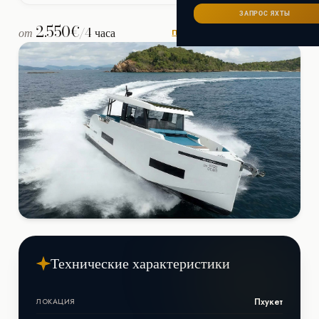
Сейшелы
САНКТ-ПЕТЕРБУРГ
Ибица
ЗАПРОС ЯХТЫ
ИТАЛИЯ
2.550€
Майорка
от
/4 часа
ПРОВЕРИТЬ ДОСТУПНОСТЬ
СОЧИ
Сардиния
Франция
Хорватия
Технические характеристики
Пхукет
ЛОКАЦИЯ