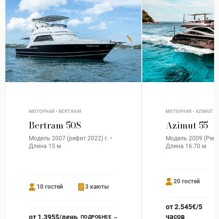
МОТОРНАЯ • BERTRAM
МОТОРНАЯ • AZIMUT
Bertram 50S
Azimut 55
Модель 2007 (рефит 2022) г. •
Модель 2009 (Рефит
Длина 15 м
Длина 16.70 м
20 гостей
10 гостей
3 каюты
от 2.545€/5
часов
от 1.395$/день
ПОДРОБНЕЕ →