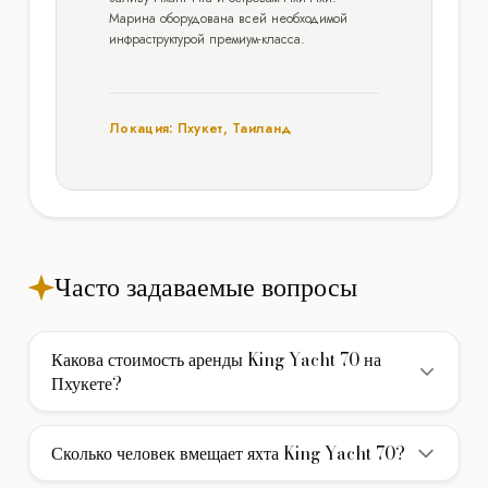
Марина оборудована всей необходимой
инфраструктурой премиум-класса.
Локация: Пхукет, Таиланд
Часто задаваемые вопросы
Какова стоимость аренды King Yacht 70 на
Пхукете?
Стоимость аренды моторной яхты King Yacht 70 на
Пхукете составляет 1.400€/день. В указанную цену
Сколько человек вмещает яхта King Yacht 70?
обычно включены услуги экипажа, страховка и стоянка в