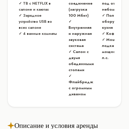
✓ ТВ с NETFLIX в
соединение
под открыты
салоне и каютах
(загрузка
небом
✓ Зарядное
100 Мбит)
✓ Полностью
устройство USB во
✓
оборудованн
всех салоне
Внутренняя
кухня
✓ 4 ванные комнаты
и наружная
✓ Кофемаши
звуковая
✓ Мощная
система
лодка
✓ Салон с
мощностью 4
двумя
л.с.
обеденными
столами
✓
Флайбридж
с огромным
диваном
Описание и условия аренды