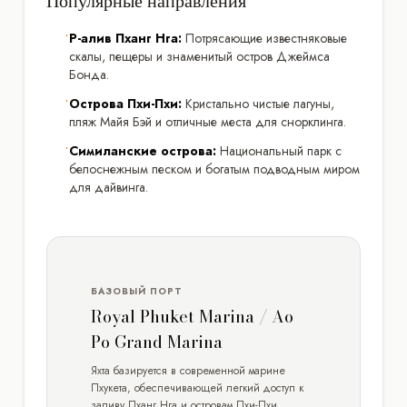
Популярные направления
•
Р-алив Пханг Нга:
Потрясающие известняковые
скалы, пещеры и знаменитый остров Джеймса
Бонда.
•
Острова Пхи-Пхи:
Кристально чистые лагуны,
пляж Майя Бэй и отличные места для снорклинга.
•
Симиланские острова:
Национальный парк с
белоснежным песком и богатым подводным миром
для дайвинга.
БАЗОВЫЙ ПОРТ
Royal Phuket Marina / Ao
Po Grand Marina
Яхта базируется в современной марине
Пхукета, обеспечивающей легкий доступ к
заливу Пханг Нга и островам Пхи-Пхи.