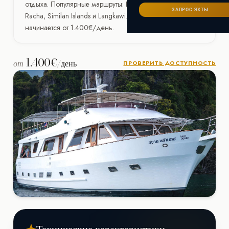
Сейшелы
отдыха. Популярные маршруты: Phang Nga Bay, Phi Phi,
САНКТ-ПЕТЕРБУРГ
Ибица
ЗАПРОС ЯХТЫ
Racha, Similan Islands и Langkawi. Стоимость аренды
ИТАЛИЯ
Майорка
СОЧИ
начинается от 1.400€/день.
Сардиния
Франция
Хорватия
1.400€
от
/день
ПРОВЕРИТЬ ДОСТУПНОСТЬ
Технические характеристики