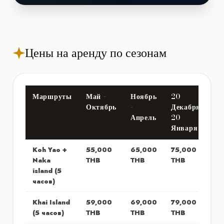
Цены на аренду по сезонам
Маршруты
Май -
Ноябрь
20
Октябрь
-
Декабря -
Апрель
20
Января
Koh Yao +
55,000
65,000
75,000
Naka
THB
THB
THB
island (5
часов)
Khai Island
59,000
69,000
79,000
(5 часов)
THB
THB
THB