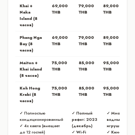
Khai +
69,000
79,000
89,000
Naka
THB
THB
THB
Island (8
часов)
Phang Nga
69,000
79,000
89,000
Bay (8
THB
THB
THB
часов)
Maiton +
75,000
85,000
95,000
Khai island
THB
THB
THB
(8 часов)
Koh Hong
75,000
85,000
95,000
Krabi (8
THB
THB
THB
часов)
✓ Полностью
✓ Полный
✓ Много
кондиционированный
рефит: 2023
водных
✓ 4x каюта (вмещает
(декабрь)
игрушек
до 12 гостей)
✓ Wi-Fi
✓ Кинотеатр