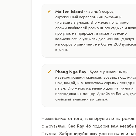
Maiton Island
- частный остров,
окружённый коралловыми рифами и
чистыми лагунами. Это место популярно
среди любителей роскошного отдыха и тихи
прогулок на природе, а также известно
возможностью увидеть дельфинов. Доступ
на остров ограничен, не более 200 туристо
в день.
Phang Nga Bay
- бухта с уникальными
известняковыми скалами, возвышающимис
над водой, и множеством скрытых пещер и
лагун. Это место идеально для каякинга и
исследования пещер Джеймса Бонда, гд
снимали знаменитый фильм.
Независимо от того, планируете ли вы роман
с друзьями, Sea Ray 46 подарит вам незаб
Пхукета. Забронируйте яхту уже сегодня и 