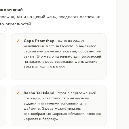
иключений
 полдня, так и на целый день, предлагая различные
го окрестностей:
Cape Promthep
- одно из самых
живописных мест на Пхукете, знаменитое
своими панорамными видами, особенно на
закате. Это место идеально для фотосессий
на закате, здесь завершают день многие
яхты вышедшие в море.
Racha Yai Island
- стров с первозданной
природой, известный своими чистыми
водами и отличными условиями для
дайвинга. Здесь можно увидеть
разнообразные морские обитатели, включая
черепах и барракуд.