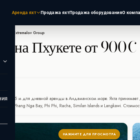
Аренда яхт
Продажа яхт
Продажа оборудования
О комп
 900€ | Extremalov Group
46
на Пхукете от 900€ 
ЭКЗОТИКА
РОССИЯ
Пхукет
Москва
Турция
Санкт-Пет
Дубай
Сочи
Мальдивы
кете
Сейшелы
иной 15,65 м для дневной аренды в Андаманском море. Яхта принимает д
НИЯ
уты: Phang Nga Bay, Phi Phi, Racha, Similan Islands и Langkawi. Стоим
НАЖМИТЕ ДЛЯ ПРОСМОТРА