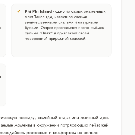
Phi Phi Island
- одно из самых знаменитых
мест Таиланда, известное своими
величественными скалами и лазурными
х
бухтами. Остров прославился после съёмок
фильма "Пляж" и привлекает своей
невероятной природной красотой.
в
я
е
тическую поездку, семейный отдых или активный день
ываемые моменты в окружении потрясающих пейзажей
наслаждайтесь роскошью и комфортом на волнах