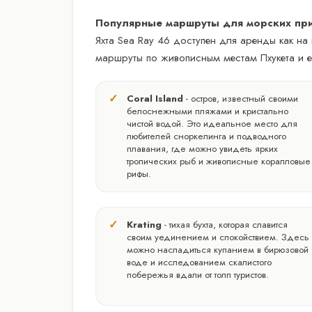
Популярные маршруты для морских пр
Яхта Sea Ray 46 доступен для аренды как на
маршруты по живописным местам Пхукета и е
Coral Island
- остров, известный своими
белоснежными пляжами и кристально
чистой водой. Это идеальное место для
любителей сноркелинга и подводного
плавания, где можно увидеть ярких
тропических рыб и живописные коралловые
рифы.
Krating
- тихая бухта, которая славится
своим уединением и спокойствием. Здесь
можно насладиться купанием в бирюзовой
воде и исследованием скалистого
побережья вдали от толп туристов.