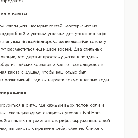
епродуктов.
он и каюты
и каюты для шестерых гостей, мастер-сьют на
рдеробной и уютным уголком для утреннего кофе
с вытянутым иллюминатором, заливающими комнату
огут разместиться еще двое гостей. Два стильных
ование, что держит прохладу даже в полдень
обед из тайских креветок и манго превращается в
ьная каюта с душем, чтобы ваш отдых был
 развлечений, где вы ныряете прямо в теплые воды.
онирование
погрузиться в ритм, где каждый вдох полон соли и
ны, скользите мимо скалистых утесов к Nai Harn
тройте пикник на уединенном рифе, окруженные стаей
нах, вы заново открываете себя, смелее, ближе к