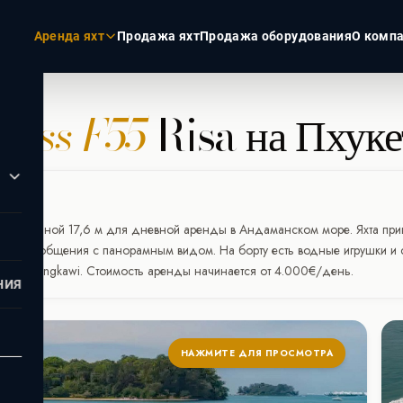
Аренда яхт
Продажа яхт
Продажа оборудования
О комп
cess F55
Risa на Пхуке
ЭКЗОТИКА
РОССИЯ
Пхукет
Москва
Турция
Санкт-Пет
хукете
Дубай
Сочи
иджем длиной 17,6 м для дневной аренды в Андаманском море. Яхта прин
Мальдивы
гара и общения с панорамным видом. На борту есть водные игрушки и 
Сейшелы
slands и Langkawi. Стоимость аренды начинается от 4.000€/день.
НИЯ
НАЖМИТЕ ДЛЯ ПРОСМОТРА