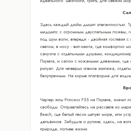
идеального: шезлонги, гриль для свежих мор
Сал
Здесь каждый дюйм дышит элегантностью. Тр
мидшипс с огромным двуспальным ложем, га
под шум волн; впереди - двойная гостевая 
светом; в носу - вип-каюта, где комфортно м
санузла с отдельными душами, кондиционир
Пхукета, и салон с кожаными диванами, где 
ритуал. Для четверых членов экипажа, отдел
безупречным. На корме платформа для водных
Бр
Чартер яхты Princess F55 на Пхукете, значит 
свободы. Отправляйтесь на рассвете из мари
Beach, где белый песок целует море, или ус
дельфинов. Забудьте о рутине; здесь, на вол
природе, полнее жизни.