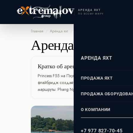
АРЕНДА ЯХТ
ПО ВСЕМУ МИРУ
Главная
/
Аренда яхт
/
Princess F55 Risa на Пхукете
Аренда яхты
Prin
ЕВРОПА
Греция
Афины
АРЕНДА ЯХТ
Миконос
Кратко об аренде Princess F55 на П
Испания
АЗИЯ
Princess F55 на Пхукете - моторная яхта с флайбр
Ибица
ПРОДАЖА ЯХТ
Майорка
флайбридж создаёт отдельную зону для отдыха, за
Пхукет
ДУБАЙ
маршруты: Phang Nga Bay, Phi Phi, Racha, Similan I
Италия
Турция
ПРОДАЖА ОБОРУДОВА
Сардиния
ЕВРОПА
Франция
О КОМПАНИИ
ИНДИЙСКОМ ОКЕАНЕ
ГРЕЦИЯ
Хорватия
Афины
Мальдивы
МОСКВА
ИСПАНИЯ
+7 977 827-70-45
Миконос