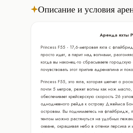
Описание и условия аре
Аренда яхты P
Princess F55 - 17,6-метровая яхта с флайбри
просто идет, а парит над волнами, разгоняя
когда вы наконец-то сбрасываете городскую с
почувствовать этот прилив адреналина и по
Princess F55, это яхта, которая шепчет о ро
почти 5 метров, режет волны как нож масло
обеспечивает крейсерскую скорость 26 узло
однодневного рейда к острову Джеймса Бо
островам. Вы поднимаетесь на флайбридж, 
тентом можно растянуться на удобных лежаках
океане, окрашивая небо в оттенки персика и