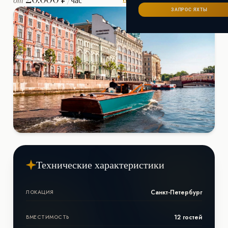
от
/час
Сейшелы
САНКТ-ПЕТЕРБУРГ
Ибица
ЗАПРОС ЯХТЫ
ИТАЛИЯ
Майорка
СОЧИ
Сардиния
Франция
Хорватия
Технические характеристики
Санкт-Петербург
ЛОКАЦИЯ
12 гостей
ВМЕСТИМОСТЬ