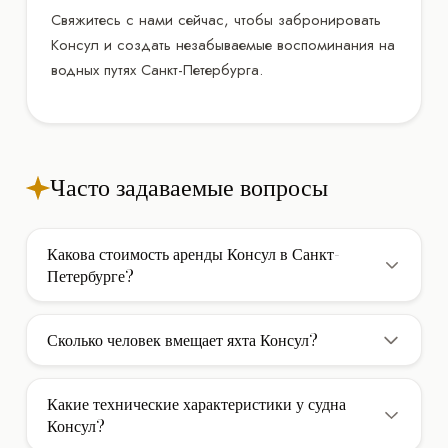
Свяжитесь с нами сейчас, чтобы забронировать
Консул и создать незабываемые воспоминания на
водных путях Санкт-Петербурга.
Часто задаваемые вопросы
Какова стоимость аренды Консул в Санкт-
Петербурге?
Стоимость аренды яхты Консул в Санкт-Петербурге
составляет 20.000 ₽/час. В указанную цену обычно
Сколько человек вмещает яхта Консул?
включены услуги экипажа, страховка и стоянка в
Яхта Консул вмещает до 12 гостей при дневном чартере
базовом порту. Дополнительно оплачивается НДС и
(без ночевки). Для многодневных круизов с ночевкой
фактически израсходованное топливо.
Какие технические характеристики у судна
на борту доступно 1 каюта для комфортного
Консул?
размещения гостей.