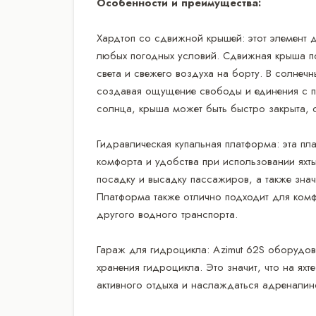
Особенности и преимущества:
Хардтоп со сдвижной крышей: этот элемент д
любых погодных условий. Сдвижная крыша по
света и свежего воздуха на борту. В солнеч
создавая ощущение свободы и единения с п
солнца, крыша может быть быстро закрыта, 
Гидравлическая купальная платформа: эта п
комфорта и удобства при использовании яхт
посадку и высадку пассажиров, а также знач
Платформа также отлично подходит для комф
другого водного транспорта.
Гараж для гидроцикла: Azimut 62S оборудо
хранения гидроцикла. Это значит, что на ях
активного отдыха и наслаждаться адреналин