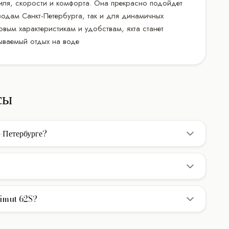
стиля, скорости и комфорта. Она прекрасно подойдет
водам Санкт-Петербурга, так и для динамичных
вым характеристикам и удобствам, яхта станет
ываемый отдых на воде
сы
-Петербурге?
кт-Петербурге составляет 45.000 ₽/час. В указанную цену
янка в базовом порту. Дополнительно оплачивается НДС и
 чартере (без ночевки). Для многодневных круизов с
ного размещения гостей.
zimut 62S?
8.41 м метров. Год постройки/рефита: уточняйте у менеджера.