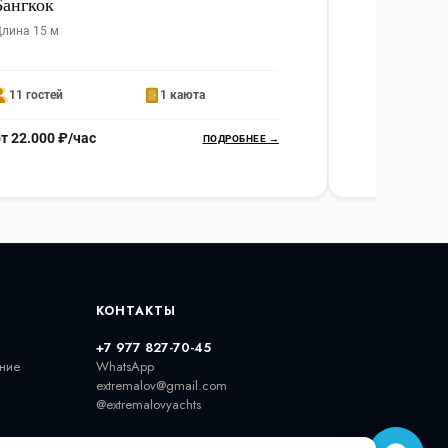
Бангкок
Sealine
лина 15 м
Длина 15 м
11 гостей
1 каюта
11 гостей
т 22.000 ₽/час
от 23.000 
ПОДРОБНЕЕ →
КОНТАКТЫ
+7 977 827-70-45
ние
WhatsApp
extremalov@gmail.com
@extremalovyachts