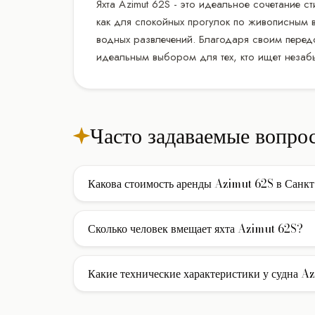
Яхта Azimut 62S - это идеальное сочетание 
как для спокойных прогулок по живописным 
водных развлечений. Благодаря своим передо
идеальным выбором для тех, кто ищет незаб
Часто задаваемые вопро
Какова стоимость аренды Azimut 62S в Санкт
Стоимость аренды моторной яхты Azimut 62S в Сан
обычно включены услуги экипажа, страховка и сто
Сколько человек вмещает яхта Azimut 62S?
фактически израсходованное топливо.
Яхта Azimut 62S вмещает до 11 гостей при дневном
ночевкой на борту доступно 21 каюта для комфорт
Какие технические характеристики у судна A
Яхта построена верфью Yacht, её длина составляет 1