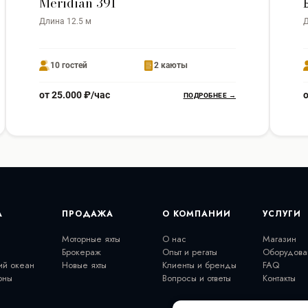
Meridian 391
Длина 12.5 м
Д
10 гостей
2 каюты
от 25.000 ₽/час
о
ПОДРОБНЕЕ →
А
ПРОДАЖА
О КОМПАНИИ
УСЛУГИ
Моторные яхты
О нас
Магазин
Брокераж
Опыт и регаты
Оборудова
ий океан
Новые яхты
Клиенты и бренды
FAQ
оны
Вопросы и ответы
Контакты