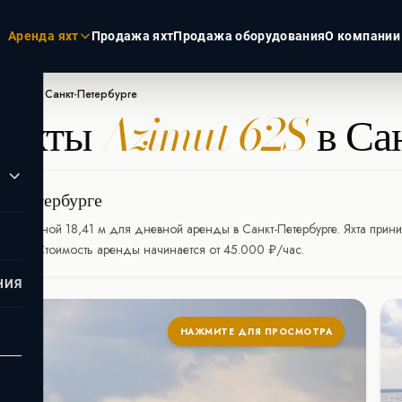
Аренда яхт
Продажа яхт
Продажа оборудования
О компании
ut 62S в Санкт-Петербурге
 яхты
Azimut 62S
в Са
ЭКЗОТИКА
РОССИЯ
Пхукет
Москва
Турция
Санкт-Пет
кт-Петербурге
Дубай
Сочи
яхта длиной 18,41 м для дневной аренды в Санкт-Петербурге. Яхта приним
Мальдивы
тдыха. Стоимость аренды начинается от 45.000 ₽/час.
Сейшелы
НИЯ
НАЖМИТЕ ДЛЯ ПРОСМОТРА