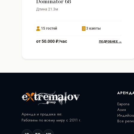
Dominator 68
Длина 21.3м
15 гостей
3 каюты
от 50.000 ₽/час
ПОДРОБНЕЕ →
АРЕНД
Европа
Азия
Аренда и продажа яхт.
Индийск
Работаем по всему миру с 2011 г.
Все реги