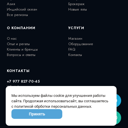
Азия
Брокераж
Индийский океан
Новые яхты
Все регионы
О КОМПАНИИ
УСЛУГИ
О нас
Магазин
Опыт и регаты
Оборудование
Клиенты и бренды
FAQ
Вопросы и ответы
Контакты
КОНТАКТЫ
+7 977 827-70-45
WhatsApp
extremalov@gmail.com
Мы используем файлы cookie для улучшения работы
@extremalovyachts
сайта. Продолжая использоватьсайт, вы соглашаетесь
с политикой обрботки персональных данных.
Принять
© 2026 Extremalov Group •
Политика конфиденциальности