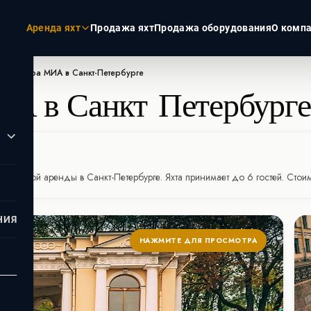
Аренда яхт
Продажа яхт
Продажа оборудования
О комп
да катера МИА в Санкт-Петербурге
ИА в Санкт-Петербурге
ЭКЗОТИКА
РОССИЯ
Пхукет
Москва
Турция
Санкт-Пет
бурге
Дубай
Сочи
я дневной аренды в Санкт-Петербурге. Яхта принимает до 6 гостей. Сто
Мальдивы
Сейшелы
НИЯ
НАЖМИТЕ ДЛЯ ПРОСМОТРА