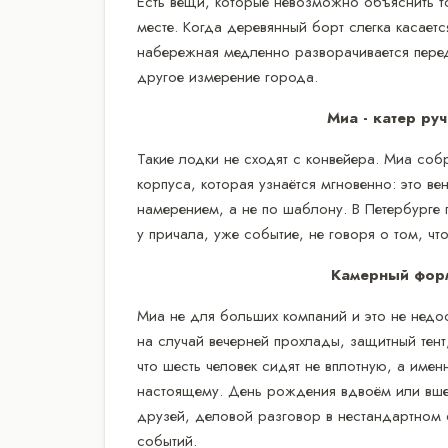
Есть вещи, которые невозможно объяснить т
месте. Когда деревянный борт слегка касает
набережная медленно разворачивается перед 
другое измерение города.
Миа - катер ру
Такие лодки не сходят с конвейера. Миа соб
корпуса, которая узнаётся мгновенно: это ве
намерением, а не по шаблону. В Петербурге
у причала, уже событие, не говоря о том, чт
Камерный форм
Миа не для больших компаний и это не недост
на случай вечерней прохлады, защитный тент
что шесть человек сидят не вплотную, а именн
настоящему. День рождения вдвоём или вшес
друзей, деловой разговор в нестандартном ф
событий.