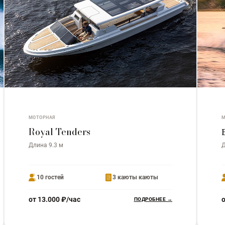
МОТОРНАЯ
М
Royal Tenders
Длина 9.3 м
Д
10 гостей
3 каюты каюты
от 13.000 ₽/час
о
ПОДРОБНЕЕ →