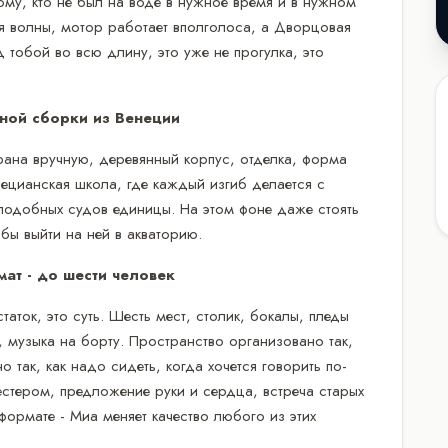
ому, кто не был на воде в нужное время и в нужном
ся волны, мотор работает вполголоса, а Дворцовая
тобой во всю длину, это уже не прогулка, это
чной сборки из Венеции
рана вручную, деревянный корпус, отделка, форма
нецианская школа, где каждый изгиб делается с
 подобных судов единицы. На этом фоне даже стоять
обы выйти на ней в акваторию.
ат - до шести человек
аток, это суть. Шесть мест, столик, бокалы, пледы
, музыка на борту. Пространство организовано так,
о так, как надо сидеть, когда хочется говорить по-
тером, предложение руки и сердца, встреча старых
ормате - Миа меняет качество любого из этих