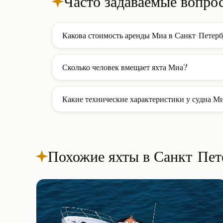
Часто задаваемые вопро
Какова стоимость аренды Миа в Санкт-Петерб
Стоимость аренды моторной яхты Миа в Санкт-Пете
включены услуги экипажа, страховка и стоянка в б
Сколько человек вмещает яхта Миа?
израсходованное топливо.
Яхта Миа вмещает до 6 гостей при дневном чартере
борту доступно 3 каюты для комфортного размещен
Какие технические характеристики у судна М
Яхта построена верфью Yacht, её длина составляет 
Похожие яхты в Санкт-Пет