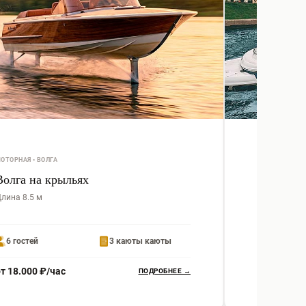
ОТОРНАЯ • ВОЛГА
МОТОРНАЯ
Волга на крыльях
Chaparr
лина 8.5 м
Длина 7.7 м
6 гостей
3 каюты каюты
11 гостей
т 18.000 ₽/час
от 11.000 
ПОДРОБНЕЕ →