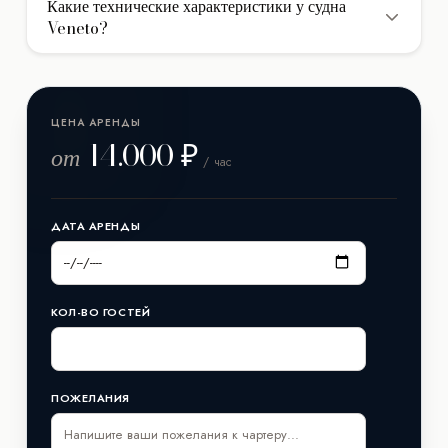
фактически израсходованное топливо.
Какие технические характеристики у судна
на борту доступно 1 каюта для комфортного
Veneto?
размещения гостей.
Яхта построена верфью Yacht, её длина составляет 10 м
метров. Год постройки/рефита: уточняйте у менеджера.
ЦЕНА АРЕНДЫ
14.000 ₽
от
/ час
ДАТА АРЕНДЫ
КОЛ-ВО ГОСТЕЙ
ПОЖЕЛАНИЯ