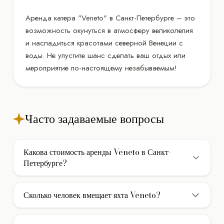
Аренда катера "Veneto" в Санкт-Петербурге – это
возможность окунуться в атмосферу великолепия
и насладиться красотами северной Венеции с
воды. Не упустите шанс сделать ваш отдых или
мероприятие по-настоящему незабываемым!
Часто задаваемые вопросы
Какова стоимость аренды Veneto в Санкт-
Петербурге?
Стоимость аренды моторной яхты Veneto в Санкт-
Петербурге составляет 14.000 ₽/час. В указанную цену
Сколько человек вмещает яхта Veneto?
обычно включены услуги экипажа, страховка и стоянка в
Яхта Veneto вмещает до 11 гостей при дневном чартере
базовом порту. Дополнительно оплачивается НДС и
(без ночевки). Для многодневных круизов с ночевкой