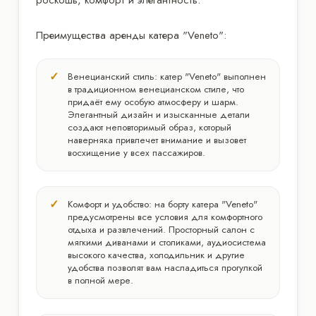
Преимущества аренды катера "Veneto":
Венецианский стиль: катер "Veneto" выполнен
в традиционном венецианском стиле, что
придаёт ему особую атмосферу и шарм.
Элегантный дизайн и изысканные детали
создают неповторимый образ, который
наверняка привлечет внимание и вызовет
восхищение у всех пассажиров.
Комфорт и удобство: на борту катера "Veneto"
предусмотрены все условия для комфортного
отдыха и развлечений. Просторный салон с
мягкими диванами и столиками, аудиосистема
высокого качества, холодильник и другие
удобства позволят вам насладиться прогулкой
в полной мере.