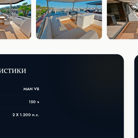
истики
MAN V8
150 ч
2 X 1.200 л.с.