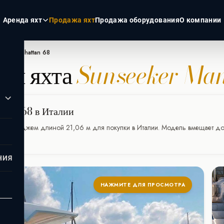
Аренда яхт
Продажа яхт
Продажа оборудования
О компании
ker Manhattan 68
ная яхта
Sunseeker Man
ЭКЗОТИКА
РОССИЯ
Пхукет
Москва
Турция
Санкт-Пет
ttan 68 в Италии
Дубай
Сочи
 флайбриджем длиной 21,06 м для покупки в Италии. Модель вмещает до 
Мальдивы
Сейшелы
НИЯ
НАЖМИТЕ ДЛЯ ПРОСМОТРА