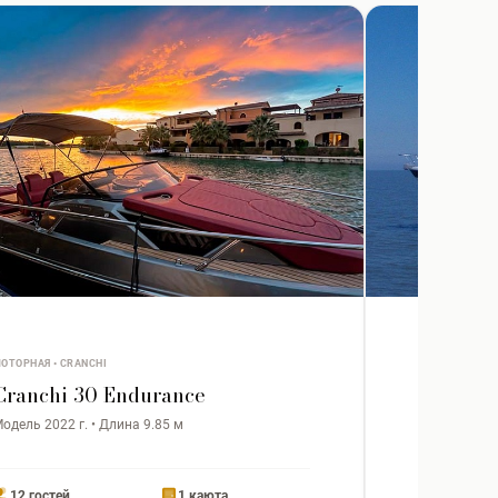
ОТОРНАЯ • CRANCHI
МОТОРНАЯ • P
Cranchi 30 Endurance
Pershin
одель 2022 г. • Длина 9.85 м
Модель 2006
12 гостей
1 каюта
12 гостей