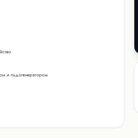
йство
ком и льдогенератором