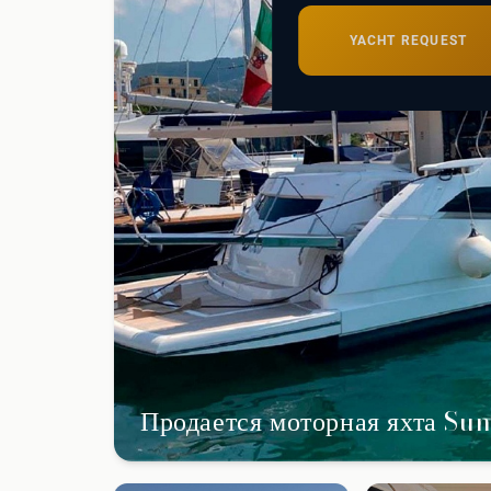
Сейшелы
САНКТ-ПЕТЕРБУРГ
Ибица
ИТАЛИЯ
YACHT REQUEST
Майорка
СОЧИ
Сардиния
Франция
Хорватия
Продается моторная яхта Su