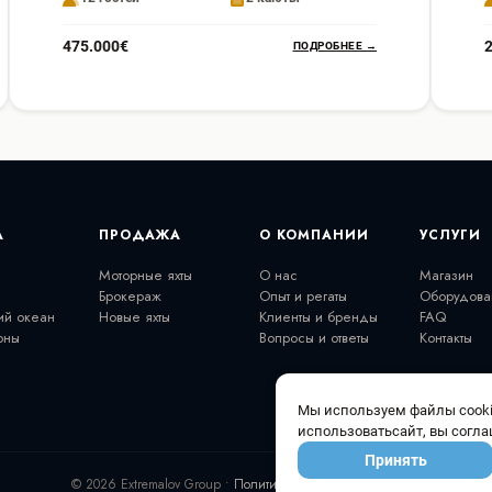
475.000€
ПОДРОБНЕЕ →
А
ПРОДАЖА
О КОМПАНИИ
УСЛУГИ
Моторные яхты
О нас
Магазин
Брокераж
Опыт и регаты
Оборудова
ий океан
Новые яхты
Клиенты и бренды
FAQ
оны
Вопросы и ответы
Контакты
Мы используем файлы cooki
использоватьсайт, вы согла
Принять
© 2026 Extremalov Group •
Политика конфиденциальности