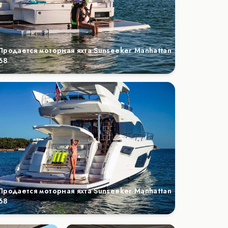
Продается моторная яхта Sunseeker Manhattan
68
Продается моторная яхта Sunseeker Manhattan
68