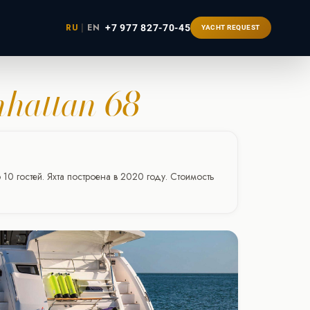
RU
|
EN
+7 977 827-70-45
YACHT REQUEST
hattan 68
ербург
10 гостей. Яхта построена в 2020 году. Стоимость