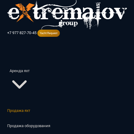
+7 977 827-70-45
Yacht Request
Аренда яхт
Азия
Продажа яхт
Пхукет
Дубай
Турция
Продажа оборудования
Европа