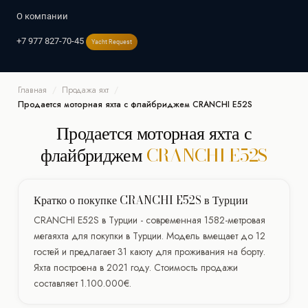
О компании
Греция
Индийском океане
+7 977 827-70-45
Yacht Request
Афины
Миконос
Мальдивы
Москва
Санкт-Петербург
Сейшелы
Сочи
Испания
Ибица
Майорка
Главная
/
Продажа яхт
/
Италия
Продается моторная яхта с флайбриджем CRANCHI E52S
Сардиния
Продается моторная яхта с
Франция
Хорватия
флайбриджем
CRANCHI E52S
Кратко о покупке CRANCHI E52S в Турции
CRANCHI E52S в Турции - современная 1582-метровая
мегаяхта для покупки в Турции. Модель вмещает до 12
гостей и предлагает 31 каюту для проживания на борту.
Яхта построена в 2021 году. Стоимость продажи
составляет 1.100.000€.