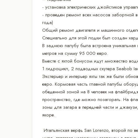
- установка электрических джойстиков управ
- проведен ремонт всех насосов забортной 
года)
Общий ремонт двигателя и машинного отдел
Специально для этой лодки был создан хар
В заднюю палубу была встроена уникальная 
метров на сумму 95 000 евро.
Вместе с яхтой бонусом идут множество водн
1 гидроцикл, 2 подводных скутера Seabob Iaqu
Экстерьер и интерьер яхты так же были обно
евро. Кормовая часть главной палубы обору
обеденной зоной на 8 человек на флайбридж
пространство, где можно позагорать. На фл
зоны для загара в передней части и джакузи
якоре.
Итальянская верфь San Lorenzo, второй по в
мире, является настоящим эталоном в плане