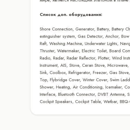
Список доп. оборудования:
Shore Connection, Generator, Battery, Battery Cha
extinguisher system, Gas Detector, Anchor, Bow
Raft, Washing Machine, Underwater Lights, Naviga
Thruster, Watermaker, Electric Toilet, Board Co
Radio, Radar, Radar Reflector, Plotter, Wind Ins
Instrument, AIS, Stove, Ceran Stove, Microwave
Sink, Coolbox, Refrigerator, Freezer, Gas Stove,
Top, Flybridge Cover, Winter Cover, Swim Ladde
Shower, Heating, Air Conditioning, Icemaker, C
Interface, Bluetooth Connector, DVBT Antenna, Sate
Cockpit Speakers, Cockpit Table, Wetbar, BBQ-G