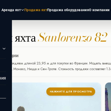
Аренда яхт
Продажа яхт
Продажа оборудования
О компании
renzo 82
ная яхта
Sanlorenzo 82
ЭКЗОТИКА
РОССИЯ
Пхукет
Москва
Турция
Санкт-Пет
 Франции
Дубай
Сочи
 с флайбриджем длиной 23,95 м для покупки во Франции. Модель вмещае
Мальдивы
, Антиб, Монако, Ницца и Сен-Тропе. Стоимость продажи составляет 1.
Сейшелы
НИЯ
НАЖМИТЕ ДЛЯ ПРОСМОТРА