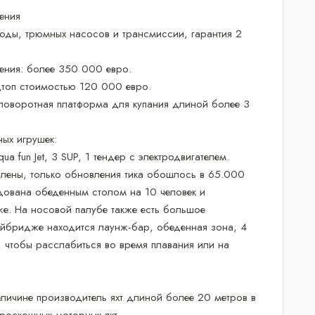
ления
воды, трюмных насосов и трансмиссии, гарантия 2
ения: более 350 000 евро.
дтоп стоимостью 120 000 евро.
поворотная платформа для купания длиной более 3
ых игрушек:
a fun Jet, 3 SUP, 1 тендер с электродвигателем.
влены, только обновления тика обошлось в 65.000
дована обеденным столом на 10 человек и
е. На носовой палубе также есть большое
айбридже находится лаунж-бар, обеденная зона, 4
, чтобы расслабиться во время плавания или на
еличине производитель яхт длиной более 20 метров в
 роскошных моторных яхт.