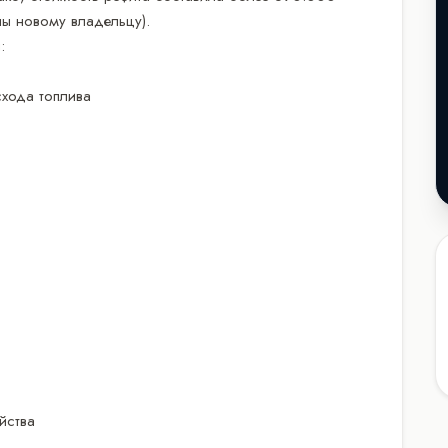
ны новому владельцу).
ы:
схода топлива
йства