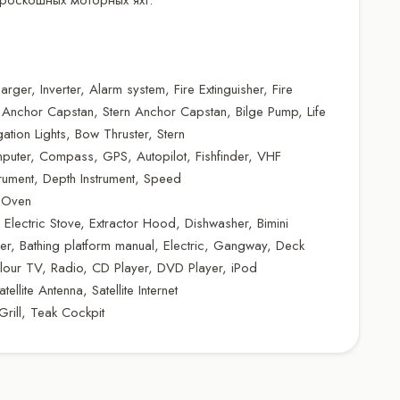
rger, Inverter, Alarm system, Fire Extinguisher, Fire
 Anchor Capstan, Stern Anchor Capstan, Bilge Pump, Life
tion Lights, Bow Thruster, Stern
mputer, Compass, GPS, Autopilot, Fishfinder, VHF
trument, Depth Instrument, Speed
, Oven
 Electric Stove, Extractor Hood, Dishwasher, Bimini
r, Bathing platform manual, Electric, Gangway, Deck
olour TV, Radio, CD Player, DVD Player, iPod
llite Antenna, Satellite Internet
rill, Teak Cockpit