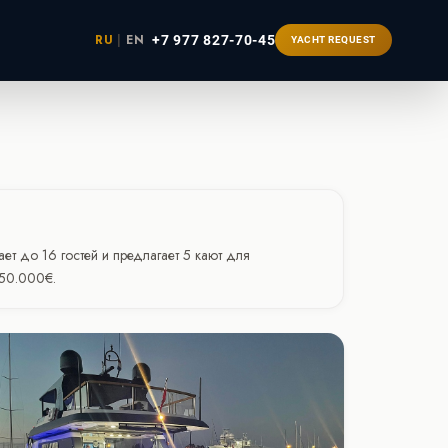
RU
|
EN
+7 977 827-70-45
YACHT REQUEST
ербург
т до 16 гостей и предлагает 5 кают для
350.000€.