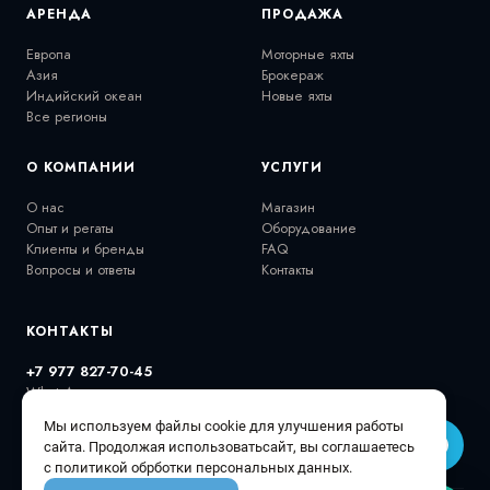
АРЕНДА
ПРОДАЖА
Европа
Моторные яхты
Азия
Брокераж
Индийский океан
Новые яхты
Все регионы
О КОМПАНИИ
УСЛУГИ
О нас
Магазин
Опыт и регаты
Оборудование
Клиенты и бренды
FAQ
Вопросы и ответы
Контакты
КОНТАКТЫ
+7 977 827-70-45
WhatsApp
extremalov@gmail.com
Мы используем файлы cookie для улучшения работы
@extremalovyachts
сайта. Продолжая использоватьсайт, вы соглашаетесь
с политикой обрботки персональных данных.