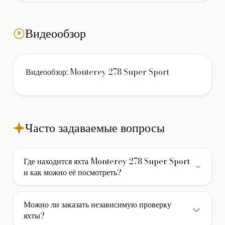
Видеообзор
Видеообзор: Monterey 278 Super Sport
Часто задаваемые вопросы
Где находится яхта Monterey 278 Super Sport
и как можно её посмотреть?
Яхта Monterey 278 Super Sport находится в Испании. Мы
можем организовать для вас личный осмотр яхты на
Можно ли заказать независимую проверку
месте или провести подробный онлайн-показ в
яхты?
удобное время. Свяжитесь с нами, чтобы согласовать