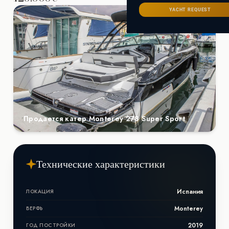
Сейшелы
САНКТ-ПЕТЕРБУРГ
Ибица
YACHT REQUEST
ИТАЛИЯ
Майорка
СОЧИ
Сардиния
Франция
Хорватия
Продается катер Monterey 278 Super Sport
Технические характеристики
Испания
ЛОКАЦИЯ
Monterey
ВЕРФЬ
2019
ГОД ПОСТРОЙКИ