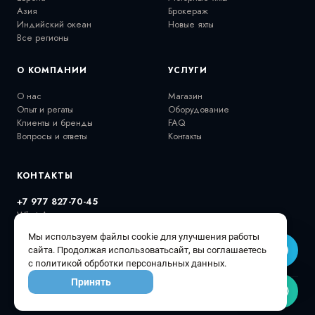
Азия
Брокераж
Индийский океан
Новые яхты
Все регионы
О КОМПАНИИ
УСЛУГИ
О нас
Магазин
Опыт и регаты
Оборудование
Клиенты и бренды
FAQ
Вопросы и ответы
Контакты
КОНТАКТЫ
+7 977 827-70-45
WhatsApp
extremalov@gmail.com
Мы используем файлы cookie для улучшения работы
@extremalovyachts
сайта. Продолжая использоватьсайт, вы соглашаетесь
с политикой обрботки персональных данных.
Принять
© 2026 Extremalov Group •
Политика конфиденциальности