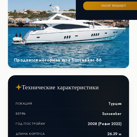
Сейшелы
САНКТ-ПЕТЕРБУРГ
Ибица
YACHT REQUEST
ИТАЛИЯ
Майорка
СОЧИ
Сардиния
Франция
Хорватия
Продается моторная яхта Sunseeker 86
Технические характеристики
Турция
ЛОКАЦИЯ
Sunseeker
ВЕРФЬ
2008 (Рефит 2022)
ГОД ПОСТРОЙКИ
26.39 м
ДЛИНА КОРПУСА