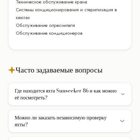
Техническое обслуживание крана
Системы кондиционирования и стерилизация в
каютах
Обслуживание опреснителя
Обслуживание кондиционеров
Часто задаваемые вопросы
Где находится яхта Sunseeker 86 и как можно
её посмотреть?
Яхта Sunseeker 86 находится в Турции. Мы можем
организовать для вас личный осмотр яхты на месте или
Можно ли заказать независимую проверку
провести подробный онлайн-показ в удобное время.
яхты?
Свяжитесь с нами, чтобы согласовать дату и время
Вы можете прислать своего сюрвея. Если у Вас его нет,
показа.