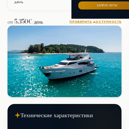
Сейшелы
день.
САНКТ-ПЕТЕРБУРГ
Ибица
ЗАПРОС ЯХТЫ
ИТАЛИЯ
Майорка
СОЧИ
5.350€
Сардиния
от
/день
Франция
ПРОВЕРИТЬ ДОСТУПНОСТЬ
Хорватия
Технические характеристики