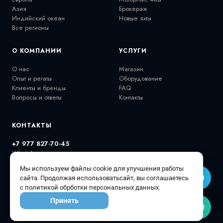
Азия
Брокераж
Индийский океан
Новые яхты
Все регионы
О КОМПАНИИ
УСЛУГИ
О нас
Магазин
Опыт и регаты
Оборудование
Клиенты и бренды
FAQ
Вопросы и ответы
Контакты
КОНТАКТЫ
+7 977 827-70-45
WhatsApp
extremalov@gmail.com
Мы используем файлы cookie для улучшения работы
@extremalovyachts
сайта. Продолжая использоватьсайт, вы соглашаетесь
с политикой обрботки персональных данных.
Принять
© 2026 Extremalov Group •
Политика конфиденциальности