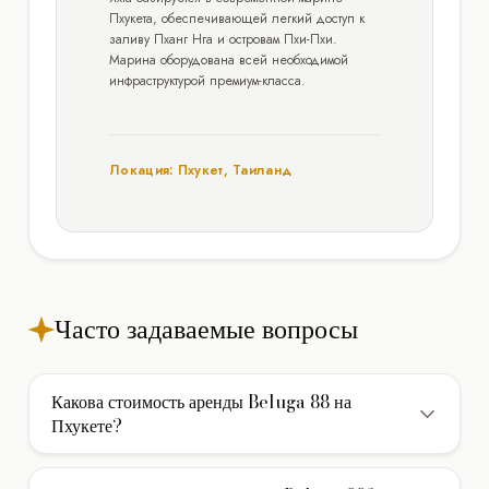
Пхукета, обеспечивающей легкий доступ к
заливу Пханг Нга и островам Пхи-Пхи.
Марина оборудована всей необходимой
инфраструктурой премиум-класса.
Локация: Пхукет, Таиланд
Часто задаваемые вопросы
Какова стоимость аренды Beluga 88 на
Пхукете?
Стоимость аренды мега яхты Beluga 88 на Пхукете
составляет 5.350€/день. В указанную цену обычно