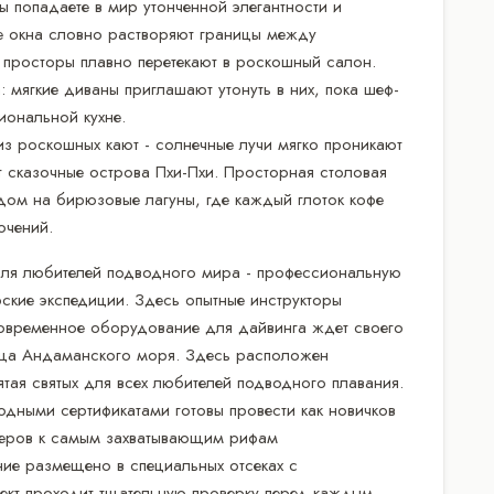
вы попадаете в мир утонченной элегантности и
 окна словно растворяют границы между
е просторы плавно перетекают в роскошный салон.
 мягкие диваны приглашают утонуть в них, пока шеф-
иональной кухне.
из роскошных кают - солнечные лучи мягко проникают
 сказочные острова Пхи-Пхи. Просторная столовая
дом на бирюзовые лагуны, где каждый глоток кофе
ючений.
для любителей подводного мира - профессиональную
ские экспедиции. Здесь опытные инструкторы
современное оборудование для дайвинга ждет своего
ища Андаманского моря. Здесь расположен
тая святых для всех любителей подводного плавания.
дными сертификатами готовы провести как новичков
йверов к самым захватывающим рифам
ие размещено в специальных отсеках с
ект проходит тщательную проверку перед каждым