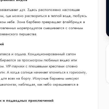
е захватывает дух. Здесь расположено настоящее
ом, где можно раствориться в теплой воде, любуясь
еском небе. Зона барбекю превращает флайбридж в
товленных морепродуктов смешивается с соленым
океанского пиршества.
ий
релакса и отдыха. Кондиционированный салон
собираются за просмотром любимых видео или
бом. VIP-лаунжи с плюшевыми креслами словно
н. А когда солнце начинает клониться к горизонту,
 для всех на борту. Искусные бармены миксуют
 шезлонгах, наблюдая, как небо окрашивается в
ни и подводных приключений