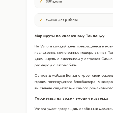
SUP-доски
Удочки для рыбалки
Маршруты по сказочному Таиланду
На Vanora каждый день превращается в нову
исследовать таинственные пещеры залива Пха
днем нырять с аквалангом у островов Симила
размером с автомобиль.
Остров Джеймса Бонда откроет свои секреты
героем голливудского блокбастера. А вечеро
вы станете свидетелями самого романтичного
Торжества на воде - эмоции навсегда
Vanora умеет превращать особенные моменты