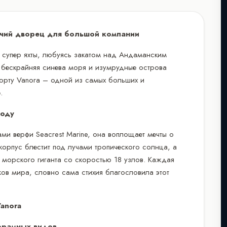
вучий дворец для большой компании
 супер яхты, любуясь закатом над Андаманским
г бескрайняя синева моря и изумрудные острова
борту Vanora – одной из самых больших и
.
году
ами верфи Seacrest Marine, она воплощает мечты о
орпус блестит под лучами тропического солнца, а
 морского гиганта со скоростью 18 узлов. Каждая
ков мира, словно сама стихия благословила этот
anora
орамных видов