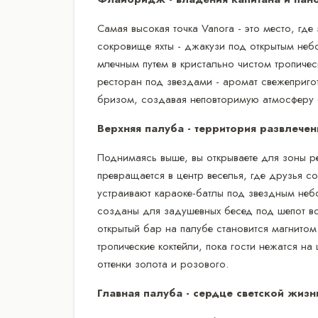
Самая высокая точка Vanora - это место, гд
сокровище яхты - джакузи под открытым неб
млечным путем в кристально чистом тропич
ресторан под звездами - аромат свежеприго
бризом, создавая неповторимую атмосферу 
Верхняя палуба - территория развлечен
Поднимаясь выше, вы открываете для зоны 
превращается в центр веселья, где друзья 
устраивают караоке-батлы под звездным не
созданы для задушевных бесед под шепот вол
открытый бар на палубе становится магнитом
тропические коктейли, пока гости нежатся на
оттенки золота и розового.
Главная палуба - сердце светской жиз