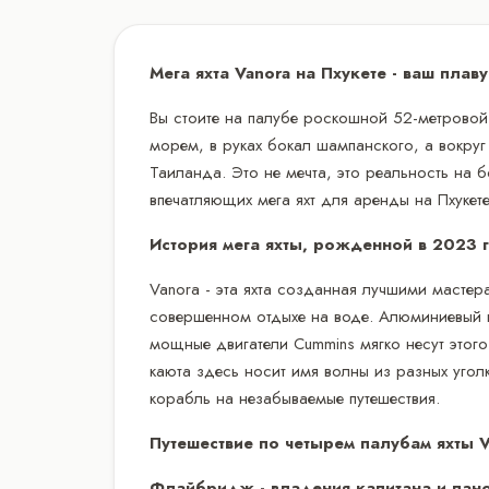
Мега яхта Vanora на Пхукете - ваш пла
Вы стоите на палубе роскошной 52-метровой
морем, в руках бокал шампанского, а вокру
Таиланда. Это не мечта, это реальность на 
впечатляющих мега яхт для аренды на Пхукете
История мега яхты, рожденной в 2023 
Vanora - эта яхта созданная лучшими мастер
совершенном отдыхе на воде. Алюминиевый к
мощные двигатели Cummins мягко несут этого
каюта здесь носит имя волны из разных угол
корабль на незабываемые путешествия.
Путешествие по четырем палубам яхты V
Флайбридж - владения капитана и пан