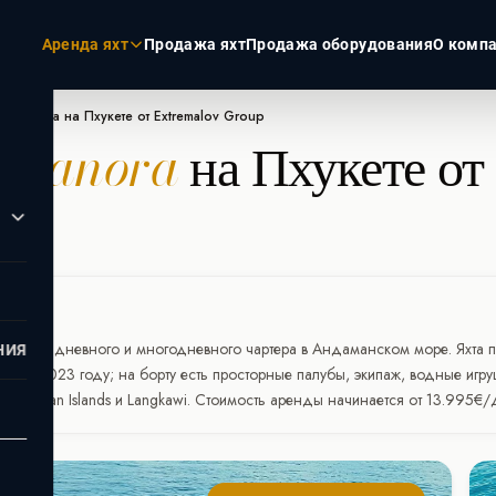
Аренда яхт
Продажа яхт
Продажа оборудования
О комп
ы Vanora на Пхукете от Extremalov Group
ы
Vanora
на Пхукете от
ЭКЗОТИКА
РОССИЯ
Пхукет
Москва
Турция
Санкт-Пет
Дубай
Сочи
Мальдивы
Сейшелы
яхта для дневного и многодневного чартера в Андаманском море. Яхта
НИЯ
оена в 2023 году; на борту есть просторные палубы, экипаж, водные игр
a, Similan Islands и Langkawi. Стоимость аренды начинается от 13.995€/