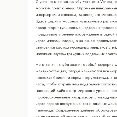
Ступив на главную палубу мега яхты Vanora, 
морских приключений. Огромные панорамные
интерьером и океаном, кажется, что морски
Здесь царит атмосфера изысканного релакса:
повар творит кулинарные шедевры в професс
Представьте утреннее пробуждение в одной 
через иллюминаторы, а за окном проплывают
становится местом неспешных завтраков с ви
наполнен вкусом грядущих подводных прикл
Но главная палуба хранит особый сюрприз 
дайвинг-станцию, откуда начинаются все мор
проводят брифинги перед погружениями, а 
часа, чтобы открыть вам подводные сокров
настоящий дайв-центр мирового уровня - свя
Профессиональные инструкторы с междунаро
через первое погружение, так и опытных да
Таиланда. Современное дайвинг оборудован
контролируемой влажностью - каждый компл