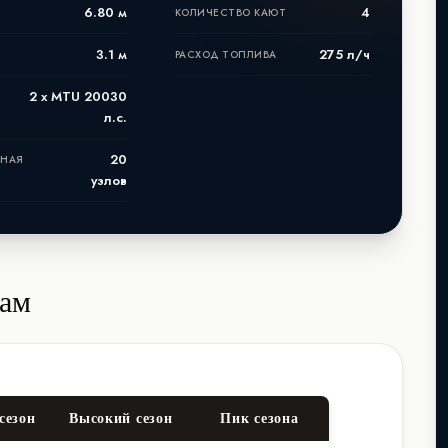
6.80 м
4
КОЛИЧЕСТВО КАЮТ
3.1 м
275 л/ч
РАСХОД ТОПЛИВА
2 x MTU 20030
л.с.
20
ЬНАЯ
узлов
нам
сезон
Высокий сезон
Пик сезона