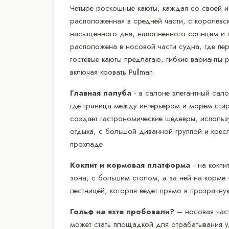
Четыре роскошные каюты, каждая со своей и
расположенная в средней части, с королевск
насыщенного дня, наполненного солнцем и 
расположена в носовой части судна, где пер
гостевые каюты предлагаю, гибкие варианты
включая кровать Pullman.
Главная палуба
- в салоне элегантный сал
где граница между интерьером и морем стир
создает гастрономические шедевры, использ
отдыха, с большой диванной группой и крес
прохладе.
Кокпит и кормовая платформа
- на кокп
зона, с большим столом, а за ней на корме 
лестницей, которая ведет прямо в прозрачну
Гольф на яхте пробовали?
– носовая част
может стать площадкой для отрабатывания уд