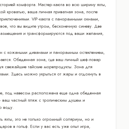
сторией комфорта. Мастер-каюта во всю ширину яхты,
ой кроватью, ваша личная приватная зона, после
приключениями. VIP-каюта с панорамными окнами,
вое, что вы видите утром, бесконечную синеву. Две
 размещения и трансформируются под ваши желания,
он с кожаными диванами и панорамным остеклением,
ается. Обеденная зона, где ваш личный шеф-повар
уя свежайшие тайские морепродукты. Зона для
лами. Здесь можно укрыться от жары и отдохнуть в
ите, под навесом расположена еще одна обеденная
- ваш частный пляж с тропическим душем и
ю воду.
ь яхты, это не только огромный соляриум, но и
аров в гольф. Если у вас есть уже опыт игра,