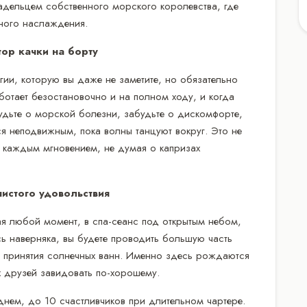
ладельцем собственного морского королевства, где
ного наслаждения.
ор качки на борту
гии, которую вы даже не заметите, но обязательно
аботает безостановочно и на полном ходу, и когда
будьте о морской болезни, забудьте о дискомфорте,
я неподвижным, пока волны танцуют вокруг. Это не
 каждым мгновением, не думая о капризах
истого удовольствия
 любой момент, в спа-сеанс под открытым небом,
ь наверняка, вы будете проводить большую часть
 и принятия солнечных ванн. Именно здесь рождаются
х друзей завидовать по-хорошему.
днем, до 10 счастливчиков при длительном чартере.