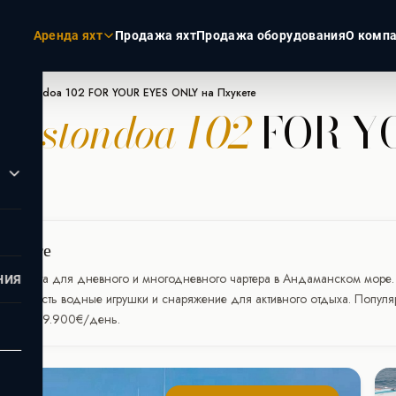
Аренда яхт
Продажа яхт
Продажа оборудования
О комп
ты Astondoa 102 FOR YOUR EYES ONLY на Пхукете
ы
Astondoa 102
FOR Y
ЭКЗОТИКА
РОССИЯ
Пхукет
Москва
Турция
Санкт-Пет
Дубай
Сочи
Мальдивы
Пхукете
Сейшелы
 супер-яхта для дневного и многодневного чартера в Андаманском море.
НИЯ
а борту есть водные игрушки и снаряжение для активного отдыха. Популя
нается от 9.900€/день.