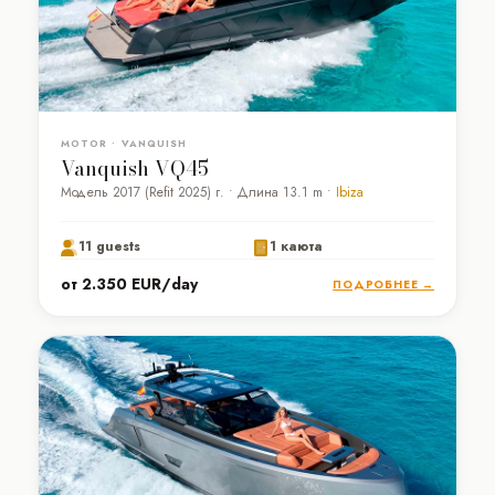
MOTOR • VANQUISH
Vanquish VQ45
Модель 2017 (Refit 2025) г. • Длина 13.1 m •
Ibiza
11 guests
1 каюта
от 2.350 EUR/day
ПОДРОБНЕЕ →