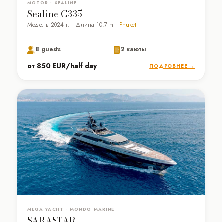
MOTOR • SEALINE
Sealine C335
Модель 2024 г. • Длина 10.7 m •
Phuket
8 guests
2 каюты
от 850 EUR/half day
ПОДРОБНЕЕ →
MEGA YACHT • MONDO MARINE
SARASTAR