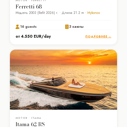
MOTOR • FERRETTI
Ferretti 68
Модель 2003 (Refit 2026) г. • Длина 21.2 m •
Mykonos
16 guests
3 каюты
от 4.550 EUR/day
ПОДРОБНЕЕ →
MOTOR • ITAMA
Itama 62 RS