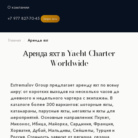
Croatia
Yacht charter in Moscow
France
Yacht charter in Sochi
Yacht charter in St.
О компании
Petersburg
Greece
+7 977 827-70-45
Запрос яхты
Yacht charter in the Indian Ocean
Mykonos
Italy
Maldives
Seychelles
Главная
/
Аренда яхт
Sardinia
Аренда яхт в Yacht Charter
Spain
Worldwide
Ibiza
Majorca
Extremalov Group предлагает аренду яхт по всему
миру: от коротких выходов на несколько часов до
дневного и недельного чартера с экипажем. В
каталоге более 300 вариантов: моторные яхты,
катамараны, парусные яхты, мегаяхты и яхты для
мероприятий. Основные направления: Пхукет,
Миконос, Ибица, Майорка, Сардиния, Франция,
Хорватия, Дубай, Мальдивы, Сейшелы, Турция и
Россия. Стоимость зависит от региона, сезона,