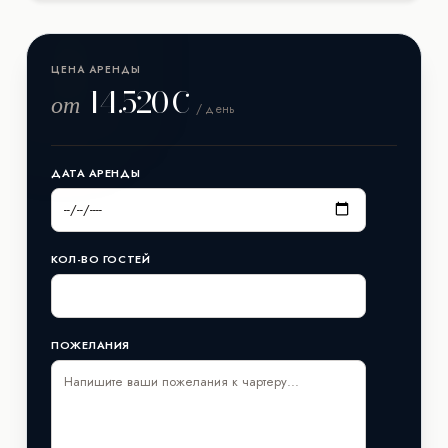
Яхта построена верфью Pershing, её длина составляет
24.5 м метров. Год постройки/рефита: уточняйте у
менеджера.
ЦЕНА АРЕНДЫ
14.520€
от
/ день
ДАТА АРЕНДЫ
КОЛ-ВО ГОСТЕЙ
ПОЖЕЛАНИЯ