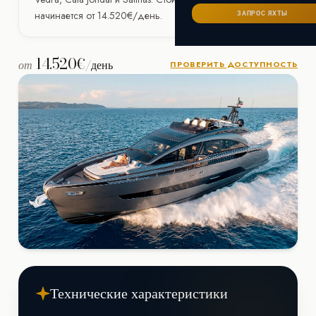
Сейшелы
САНКТ-ПЕТЕРБУРГ
Ибица
начинается от 14.520€/день.
ЗАПРОС ЯХТЫ
ИТАЛИЯ
Майорка
СОЧИ
Сардиния
Франция
14.520€
от
/день
ПРОВЕРИТЬ ДОСТУПНОСТЬ
Хорватия
Технические характеристики