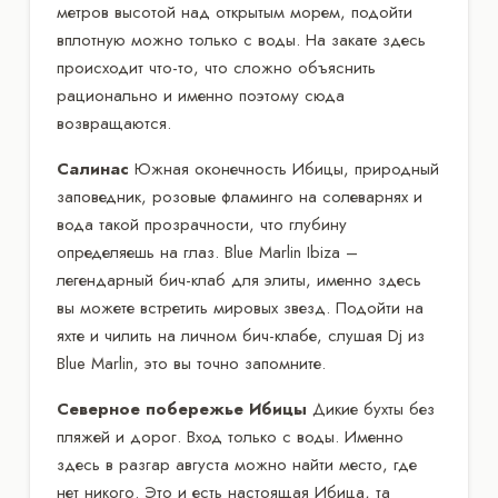
метров высотой над открытым морем, подойти
вплотную можно только с воды. На закате здесь
происходит что-то, что сложно объяснить
рационально и именно поэтому сюда
возвращаются.
Салинас
Южная оконечность Ибицы, природный
заповедник, розовые фламинго на солеварнях и
вода такой прозрачности, что глубину
определяешь на глаз. Blue Marlin Ibiza –
легендарный бич-клаб для элиты, именно здесь
вы можете встретить мировых звезд. Подойти на
яхте и чилить на личном бич-клабе, слушая Dj из
Blue Marlin, это вы точно запомните.
Северное побережье Ибицы
Дикие бухты без
пляжей и дорог. Вход только с воды. Именно
здесь в разгар августа можно найти место, где
нет никого. Это и есть настоящая Ибица, та