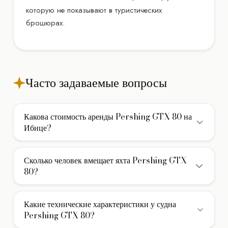
которую не показывают в туристических
брошюрах.
Часто задаваемые вопросы
Какова стоимость аренды Pershing GTX 80 на
Ибице?
Стоимость аренды моторной яхты Pershing GTX 80 на
Ибице составляет 14.520€/день. В указанную цену
Сколько человек вмещает яхта Pershing GTX
обычно включены услуги экипажа, страховка и стоянка в
80?
базовом порту. Дополнительно оплачивается НДС и
Яхта Pershing GTX 80 вмещает до 12 гостей при
фактически израсходованное топливо.
дневном чартере (без ночевки). Для многодневных
Какие технические характеристики у судна
круизов с ночевкой на борту доступно 4 каюты для
Pershing GTX 80?
комфортного размещения гостей.