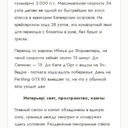
суммарно 3.000 л.с. Максимальная скорость 34
узла делает её одной из быстрейших яхт этого
класса в акватории Балеарских островов. На
крейсерском ходу 28 узлов, это комфортный темп
для перехода с бокалом в руке, без брызг и
тряски.
Переход от марины Ибица до Форментеры, на
такой скорости займёт около 15 минут. До
Салинас — 15. До Кала д'Орт с видом на Эс-
Ведра - полчаса хода вдоль побережья. День на
Pershing GTX 80 вмещает то, на что у обычной
яхты уходит два.
Интерьер: свет, пространство, каюты
Главный салон и кокпит объединены в единую
зону, граница между «внутри» и «снаружи»
здесь условная. Раздвижные панорамные стёкла