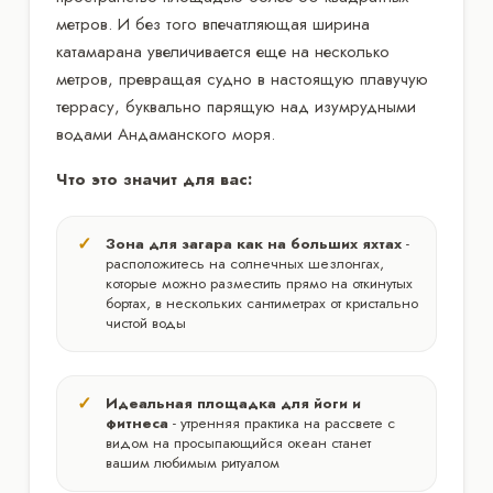
метров. И без того впечатляющая ширина
катамарана увеличивается еще на несколько
метров, превращая судно в настоящую плавучую
террасу, буквально парящую над изумрудными
водами Андаманского моря.
Что это значит для вас:
Зона для загара как на больших яхтах
-
расположитесь на солнечных шезлонгах,
которые можно разместить прямо на откинутых
бортах, в нескольких сантиметрах от кристально
чистой воды
Идеальная площадка для йоги и
фитнеса
- утренняя практика на рассвете с
видом на просыпающийся океан станет
вашим любимым ритуалом