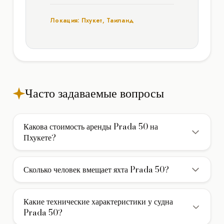
Локация: Пхукет, Таиланд
Часто задаваемые вопросы
Какова стоимость аренды Prada 50 на
Пхукете?
Стоимость аренды катамарана Prada 50 на Пхукете
составляет 1.195€/5 часов. В указанную цену обычно
Сколько человек вмещает яхта Prada 50?
включены услуги экипажа, страховка и стоянка в
Яхта Prada 50 вмещает до 20 гостей при дневном
базовом порту. Дополнительно оплачивается НДС и
чартере (без ночевки). Для многодневных круизов с
фактически израсходованное топливо.
Какие технические характеристики у судна
ночевкой на борту доступно 1 каюта для комфортного
Prada 50?
размещения гостей.