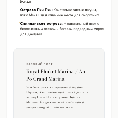
Бонда.
•
Острова Пхи-Пхи:
Кристально чистые лагуны,
пляж Майя Бэй и отличные места для снорклинга.
•
Симиланские острова:
Национальный парк с
белоснежным песком и богатым подводным миром
для дайвинга.
БАЗОВЫЙ ПОРТ
Royal Phuket Marina / Ao
Po Grand Marina
Яхта базируется в современной марине
Пхукета, обеспечивающей легкий доступ к
заливу Пханг Нга и островам Пхи-Пхи.
Марина оборудована всей необходимой
инфраструктурой премиум-класса.