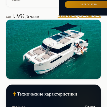
Сейшелы
САНКТ-ПЕТЕРБУРГ
Ибица
ЗАПРОС ЯХТЫ
ИТАЛИЯ
Майорка
СОЧИ
1.195€
от
/5 часов
Сардиния
ПРОВЕРИТЬ ДОСТУПНОСТЬ
Франция
Хорватия
Технические характеристики
Пхукет
ЛОКАЦИЯ