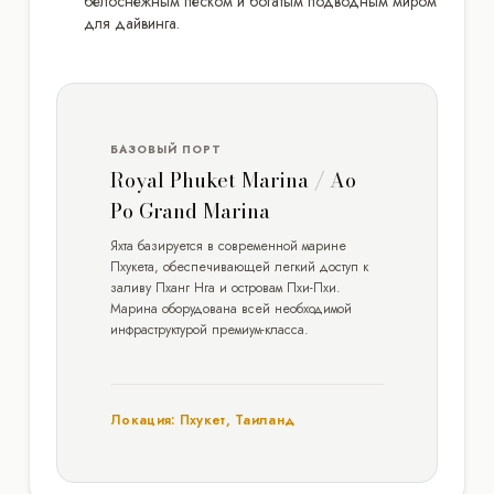
белоснежным песком и богатым подводным миром
для дайвинга.
БАЗОВЫЙ ПОРТ
Royal Phuket Marina / Ao
Po Grand Marina
Яхта базируется в современной марине
Пхукета, обеспечивающей легкий доступ к
заливу Пханг Нга и островам Пхи-Пхи.
Марина оборудована всей необходимой
инфраструктурой премиум-класса.
Локация: Пхукет, Таиланд