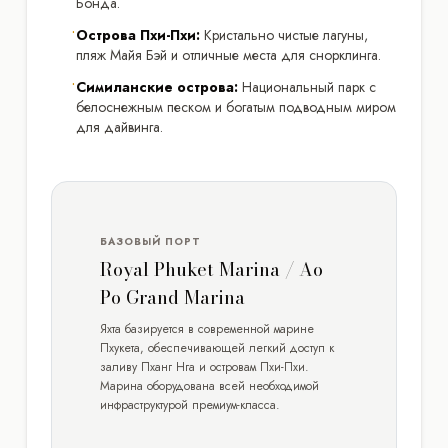
Бонда.
•
Острова Пхи-Пхи:
Кристально чистые лагуны,
пляж Майя Бэй и отличные места для снорклинга.
•
Симиланские острова:
Национальный парк с
белоснежным песком и богатым подводным миром
для дайвинга.
БАЗОВЫЙ ПОРТ
Royal Phuket Marina / Ao
Po Grand Marina
Яхта базируется в современной марине
Пхукета, обеспечивающей легкий доступ к
заливу Пханг Нга и островам Пхи-Пхи.
Марина оборудована всей необходимой
инфраструктурой премиум-класса.