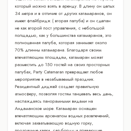
который можно взять в аренду. В длину он целых
34 метра и в отличие от других катамаранов, он
имеет флайбридж ( вторая палуба) и он сделан
не как второй пост управления, с небольшой
полщадью, как у большинства катамаранов, это
полноценная палуба, которая занимает около
70% длинны катамарана. Благодаря своим
впечатляющим площадям, катамаран может
разместить до 150 гостей на своих просторных
палубах, Party Catamaran превращает любое
мероприятие в незабываемый праздник.
Резидентный диджей создает правильную
атмосферу, позволяя гостям танцевать весь день,
наслаждаясь панорамными видами на
Андаманское море. Катамаран оснащен
впечатляющим арсеналом водных развлечений,
включая захватывающую водную горку,
прозрачные каяки, сап-борды и плавающие