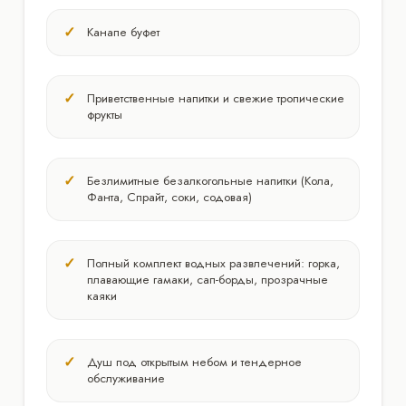
Канапе буфет
Приветственные напитки и свежие тропические
фрукты
Безлимитные безалкогольные напитки (Кола,
Фанта, Спрайт, соки, содовая)
Полный комплект водных развлечений: горка,
плавающие гамаки, сап-борды, прозрачные
каяки
Душ под открытым небом и тендерное
обслуживание