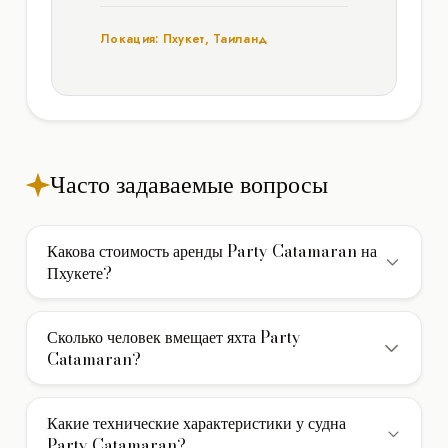
Локация: Пхукет, Таиланд
Часто задаваемые вопросы
Какова стоимость аренды Party Catamaran на
Пхукете?
Стоимость аренды катамарана Party Catamaran на
Пхукете составляет 5.000€/день. В указанную цену
Сколько человек вмещает яхта Party
обычно включены услуги экипажа, страховка и стоянка в
Catamaran?
базовом порту. Дополнительно оплачивается НДС и
Яхта Party Catamaran вмещает до 150 гостей при
фактически израсходованное топливо.
дневном чартере (без ночевки). Для многодневных
Какие технические характеристики у судна
круизов с ночевкой на борту доступно 3 каюты для
Party Catamaran?