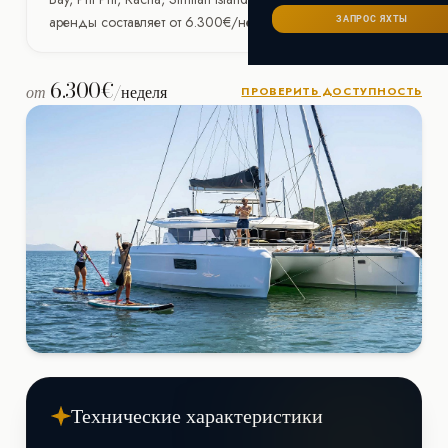
Сейшелы
САНКТ-ПЕТЕРБУРГ
Ибица
аренды составляет от 6.300€/неделя.
ЗАПРОС ЯХТЫ
ИТАЛИЯ
Майорка
СОЧИ
Сардиния
Франция
6.300€
от
/неделя
ПРОВЕРИТЬ ДОСТУПНОСТЬ
Хорватия
Технические характеристики