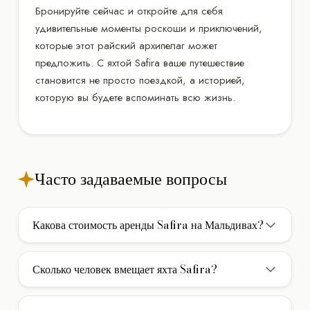
Бронируйте сейчас и откройте для себя
удивительные моменты роскоши и приключений,
которые этот райский архипелаг может
предложить. С яхтой Safira ваше путешествие
становится не просто поездкой, а историей,
которую вы будете вспоминать всю жизнь.
Часто задаваемые вопросы
Какова стоимость аренды Safira на Мальдивах?
Стоимость аренды мега яхты Safira на Мальдивах
составляет 60.000$/неделя. В указанную цену обычно
Сколько человек вмещает яхта Safira?
включены услуги экипажа, страховка и стоянка в
Яхта Safira вмещает до 20 гостей при дневном чартере
базовом порту. Дополнительно оплачивается НДС и
(без ночевки). Для многодневных круизов с ночевкой