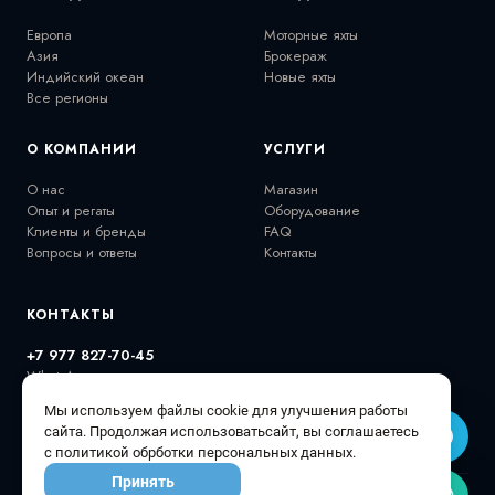
Европа
Моторные яхты
Азия
Брокераж
Индийский океан
Новые яхты
Все регионы
О КОМПАНИИ
УСЛУГИ
О нас
Магазин
Опыт и регаты
Оборудование
Клиенты и бренды
FAQ
Вопросы и ответы
Контакты
КОНТАКТЫ
+7 977 827-70-45
WhatsApp
extremalov@gmail.com
Мы используем файлы cookie для улучшения работы
@extremalovyachts
сайта. Продолжая использоватьсайт, вы соглашаетесь
с политикой обрботки персональных данных.
Принять