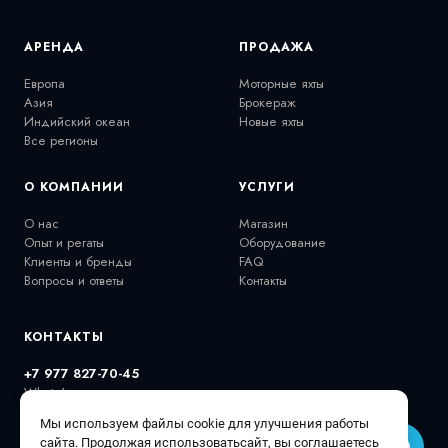
АРЕНДА
ПРОДАЖА
Европа
Моторные яхты
Азия
Брокераж
Индийский океан
Новые яхты
Все регионы
О КОМПАНИИ
УСЛУГИ
О нас
Магазин
Опыт и регаты
Оборудование
Клиенты и бренды
FAQ
Вопросы и ответы
Контакты
КОНТАКТЫ
+7 977 827-70-45
WhatsApp
extremalov@gmail.com
Мы используем файлы cookie для улучшения работы
@extremalovyachts
сайта. Продолжая использоватьсайт, вы соглашаетесь