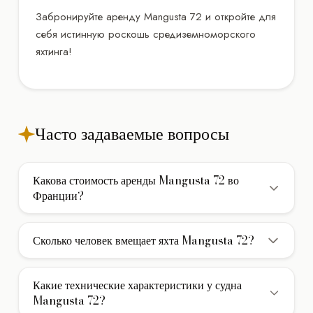
Забронируйте аренду Mangusta 72 и откройте для
себя истинную роскошь средиземноморского
яхтинга!
Часто задаваемые вопросы
Какова стоимость аренды Mangusta 72 во
Франции?
Стоимость аренды моторной яхты Mangusta 72 во
Франции составляет 4.200€/день. В указанную цену
Сколько человек вмещает яхта Mangusta 72?
обычно включены услуги экипажа, страховка и стоянка в
Яхта Mangusta 72 вмещает до 6 гостей при дневном
базовом порту. Дополнительно оплачивается НДС и
чартере (без ночевки). Для многодневных круизов с
фактически израсходованное топливо.
Какие технические характеристики у судна
ночевкой на борту доступно 3 каюты для комфортного
Mangusta 72?
размещения гостей.