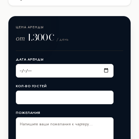
Яхта Cranchi M44 HT вмещает до 10 гостей при
дневном чартере (без ночевки). Для многодневных
круизов с ночевкой на борту доступно размещение для
ЦЕНА АРЕНДЫ
(5+1) гостей.
1.300€
от
/ день
ДАТА АРЕНДЫ
КОЛ-ВО ГОСТЕЙ
ПОЖЕЛАНИЯ