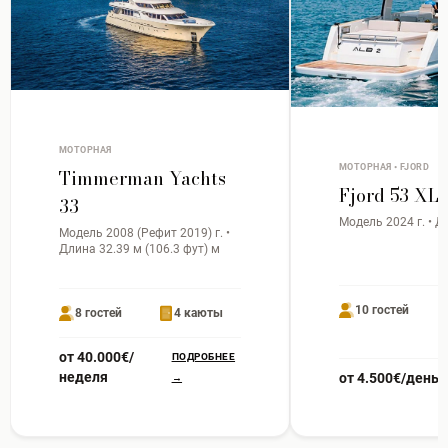
МОТОРНАЯ
МОТОРНАЯ • FJORD
Timmerman Yachts
Fjord 53 XL
33
Модель 2024 г. • Д
Модель 2008 (Рефит 2019) г. •
Длина 32.39 м (106.3 фут) м
10 гостей
8 гостей
4 каюты
от 40.000€/
ПОДРОБНЕЕ
неделя
от 4.500€/день
→