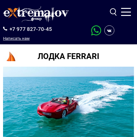
АРЕНДА ЯХТ
+7 977 827-70-45
ПРОДАЖА ЯХТ
ПРОДАЖА ОБОРУДОВАНИЯ
Написать нам
БИЗНЕС-АВИАЦИЯ
ЛОДКА FERRARI
О КОМПАНИИ