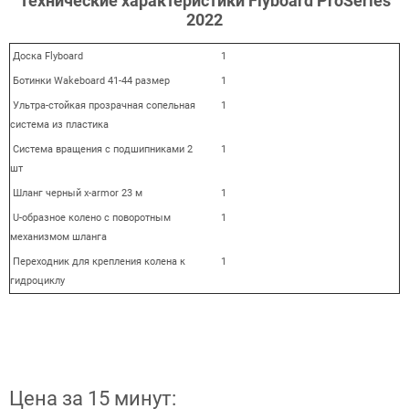
Технические характеристики Flyboard ProSeries
2022
Доска Flyboard
1
Ботинки Wakeboard 41-44 размер
1
Ультра-стойкая прозрачная сопельная
1
система из пластика
Система вращения с подшипниками 2
1
шт
Шланг черный x-armor 23 м
1
U-образное колено с поворотным
1
механизмом шланга
Переходник для крепления колена к
1
гидроциклу
Цена за 15 минут: