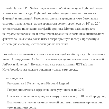
Новый Flyboard Pro Series представляет собой эволюцию Flyboard Legend.
Кроме внешнего вида, Flyboard Pro series получил множество новых
функций и инноваций. Безопасная система вращения - это безопасная
система, позволяющая доске вращаться вокруг своей оси от 10° до 20°
относительно положения ног флайбордиста. Можно зафиксировать
нейтральное положение и ограничить вращение с помощью специального
фиксатора. Также эта доска имеет сверхпрочную и сверх-прозрачную
сопельную систему, изготовленную из пластика.
ProSeries - это полный комплект - включающий в себя: доску с ботинками и
шланг Армор длинной 23м. Его система вращения совместима с системой
JetPack и Hovercraft. Но если у вас уже есть комплект JETPack или
Hoverboard, то вы можете докупить только саму доску.
Преимущества:
Pro серия на 35% легче, чем Flyboard Legend
Гидродинамическая эффективность улучшилась на 32%
Система безопасного вращения вокруг своей оси (от 10 до 20 градусов)
Возможность регулировки сопельной системы: изменить ориентацию,
угол и диаметр сопла