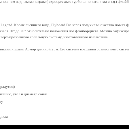
ешним водным монстрам (гидроциклам с турбонагненателями и т.д.) флайбор
 Legend. Кроме внешнего вида, Flyboard Pro series получил множество новых ф
 оси от 10° до 20° относительно положения ног флайбордиста. Можно зафикси
сверх-прозрачную сопельную систему, изготовленную из пластика.
тинками и шланг Армор длинной 23м. Его система вращения совместима с системо
градусов)
тацию, угол и диаметр сопла
ту
цикла