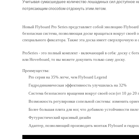
Учитывая сумасшедшее количество лошадиных сил доступное нын
потрясающим способом отдохнуть этим летом.
Новый Flyboard Pro Series представляет собой эволюцию Flyboard
безопасная система, позволяющая доске вращаться вокруг своей
специального фиксатора. Также эта доска имеет сверхпрочную и 
ProSeries - это полный комплект - включающий в себя: доску с бо
или Hoverboard, то вы можете докупить только саму доску.
Преимущества:
Pro серия на 35% легче, чем Flyboard Legend
Гидродинамическая эффективность улучшилась на 32%
Система безопасного вращения вокруг своей оси (от 10 до 20 
Возможность регулировки сопельной системы: изменить ориен
Более большая плита для ног, что добавило устойчивости пило
Футуристический красивый дизайн
Адаптер, позволяющий производить монтаж Flyboard и гидро