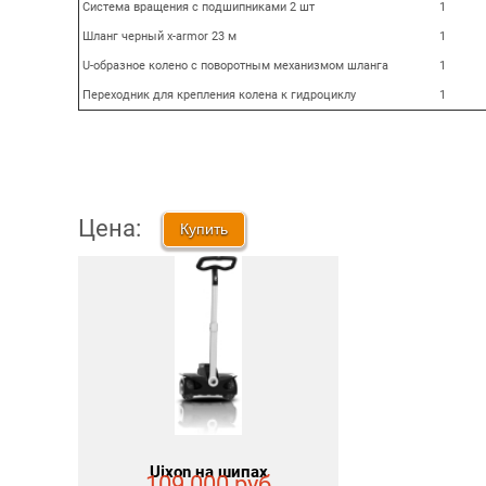
Система вращения с подшипниками 2 шт
1
Шланг черный x-armor 23 м
1
U-образное колено с поворотным механизмом шланга
1
Переходник для крепления колена к гидроциклу
1
Цена:
Купить
Uixon на шипах
109 000 руб